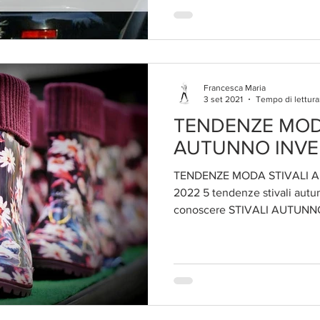
capo che, se scelto bene, c
modernità incredibili anche p
felpa rubata dall'armadio dei f
palestra. Nel 2026, la felpa
Francesca Maria
3 set 2021
Tempo di lettura
TENDENZE MOD
AUTUNNO INV
TENDENZE MODA STIVALI 
2022 5 tendenze stivali aut
conoscere STIVALI AUTUNNO 