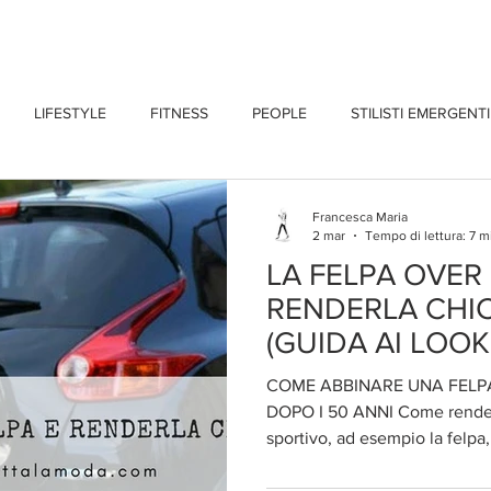
CHI SONO
BLOG
CONTATTI
LIFESTYLE
FITNESS
PEOPLE
STILISTI EMERGENTI
Francesca Maria
2 mar
Tempo di lettura: 7 m
LA FELPA OVER
RENDERLA CHIC
(GUIDA AI LOOK
COME ABBINARE UNA FELP
DOPO I 50 ANNI Come rendere elegante anche un capo
sportivo, ad esempio la felpa, una "
al 24 marzo 2026 Oggi, nell'e
dell'Athleisure Chic, la felpa