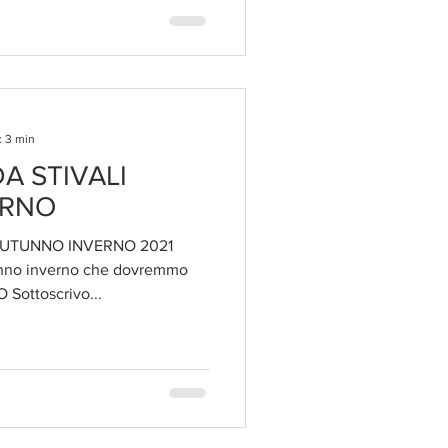
omunica una freschezza e una
er noi Over 50. Dimenticate la
igli o quella usata solo per la
: 3 min
A STIVALI
ERNO
AUTUNNO INVERNO 2021
unno inverno che dovremmo
Sottoscrivo...