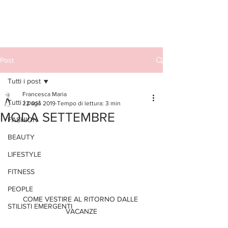
Post
Tutti i post
Francesca Maria
Tutti i post
22 ago 2019
Tempo di lettura: 3 min
MODA SETTEMBRE
FASHION
BEAUTY
LIFESTYLE
FITNESS
PEOPLE
COME VESTIRE AL RITORNO DALLE 
STILISTI EMERGENTI
VACANZE