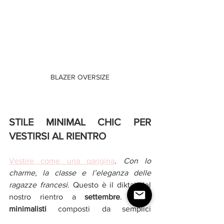
BLAZER OVERSIZE
STILE MINIMAL CHIC PER 
VESTIRSI AL RIENTRO 
Vestire come una parigina
. 
Con lo 
charme, la classe e l’eleganza delle 
ragazze francesi
. Questo è il diktat del 
nostro rientro a 
settembre
. 
Outfit 
minimalisti 
composti da semplici 
magliette da combinare ai classici 5 