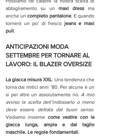
Possiamo far cadere la nostra scelta di 
abbigliamento su un 
maxi dress 
ma 
anche un 
completo pantalone
. E quando 
tornerà un po' di fresco 
jeans e maxi 
pull
. 
ANTICIPAZIONI MODA 
SETTEMBRE PER TORNARE AL 
LAVORO: IL BLAZER OVERSIZE
La giacca misura XXL
. Una tendenza che 
torna dai mitici anni ’80. Per alcune è un 
sì per altre un assolutamente no. 
A mio 
avviso la scelta dell’indossarlo o meno 
deve essere dettata dal buon senso. 
Vediamo insieme 
come vestire con la 
giacca lunga, ampia e dal taglio 
maschile. Le regole fondamentali. 