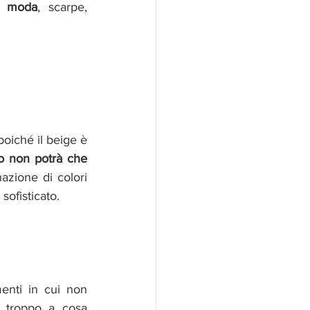
0 moda
, scarpe, 
iché il beige è 
o non potrà che 
zione di colori 
sofisticato. 
nti in cui non 
 troppo a cosa 