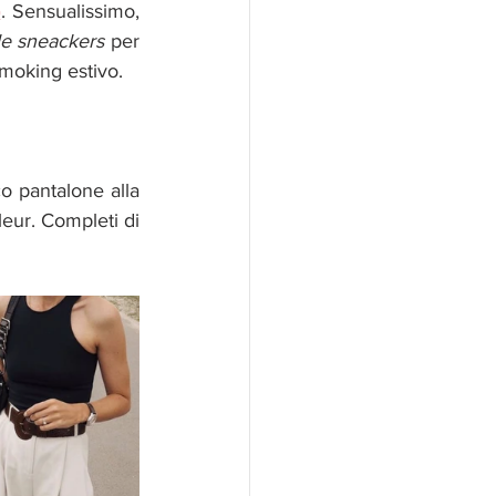
o
. Sensualissimo, 
le sneackers 
per 
moking estivo. 
o pantalone alla 
eur. Completi di 