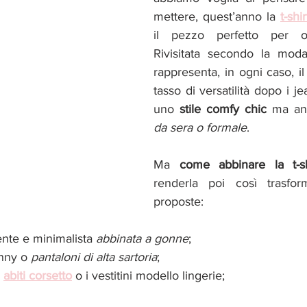
mettere, quest’anno la 
t-shi
il pezzo perfetto per og
Rivisitata secondo la mod
rappresenta, in ogni caso, il 
tasso di versatilità dopo i je
uno 
stile comfy chic 
ma an
da sera o formale
. 
Ma 
come abbinare la t-sh
renderla poi così trasform
proposte:
ente e minimalista 
abbinata a gonne
;
nny o 
pantaloni di alta sartoria
;
 
abiti corsetto
 o i vestitini modello lingerie;