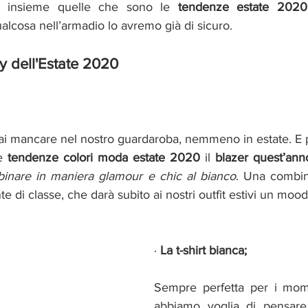
insieme quelle che sono le 
tendenze estate 202
ualcosa nell’armadio lo avremo già di sicuro.
dy dell'Estate 2020
i mancare nel nostro guardaroba, nemmeno in estate. E po
e 
tendenze colori moda estate 2020 
il 
blazer quest’ann
binare in maniera glamour e chic al bianco
. Una combina
e di classe, che darà subito ai nostri outfit estivi un mood 
· 
La t-shirt bianca;
Sempre perfetta per i mome
abbiamo voglia di pensare