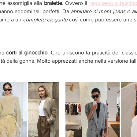
he assomiglia alla 
bralette
. Ovvero il
reggiseno a bustin
hanno addominali perfetti. Da 
abbinare ai mom jeans e al
come a un 
completo elegante 
così come può essere uno s
ma 
corti al ginocchio
. Che uniscono la praticità del classic
ità della gonna. Molto apprezzati anche nella versione taill