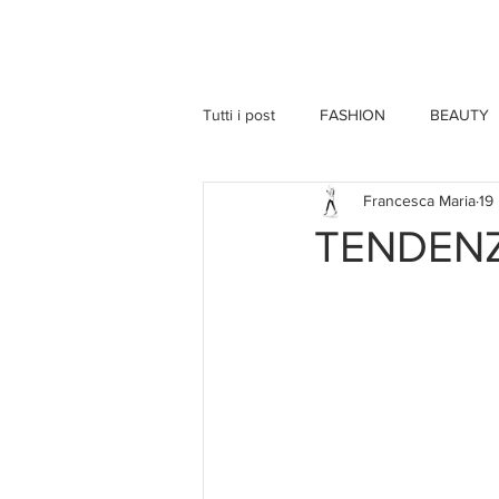
HOME
Tutti i post
FASHION
BEAUTY
Francesca Maria
19
TENDENZ