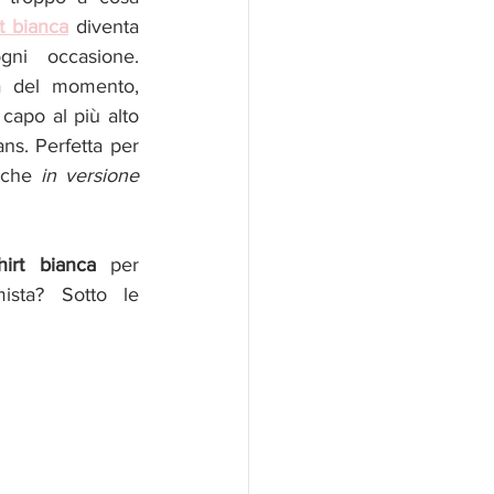
rt bianca
diventa 
ni occasione. 
a del momento, 
capo al più alto 
ans. Perfetta per 
che 
in versione 
irt bianca
 per 
ista? Sotto le 