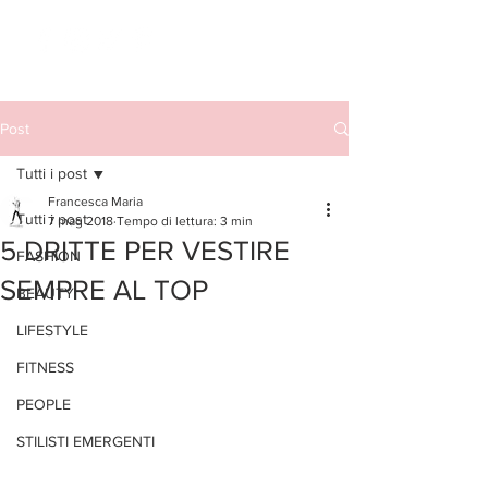
Post
Tutti i post
Francesca Maria
Tutti i post
7 mag 2018
Tempo di lettura: 3 min
5 DRITTE PER VESTIRE
FASHION
SEMPRE AL TOP
BEAUTY
LIFESTYLE
FITNESS
PEOPLE
STILISTI EMERGENTI