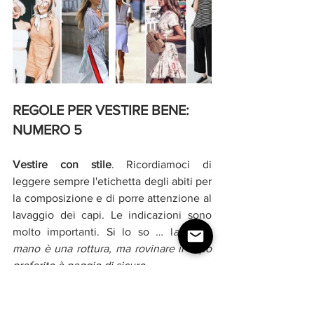
REGOLE PER VESTIRE BENE: 
NUMERO 5
Vestire con stile
. Ricordiamoci di 
leggere sempre l'etichetta degli abiti per 
la composizione e di porre attenzione al 
lavaggio dei capi. Le indicazioni sono 
molto importanti. Si lo so … l
avare a 
mano è una rottura, ma rovinare il capo 
preferito è peggio di sicuro
.
Queste 
5 regole 
per me sono 