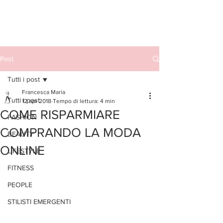
Post
Tutti i post
Francesca Maria
Tutti i post
12 apr 2018
Tempo di lettura: 4 min
COME RISPARMIARE
FASHION
COMPRANDO LA MODA
BEAUTY
ONLINE
LIFESTYLE
FITNESS
PEOPLE
STILISTI EMERGENTI