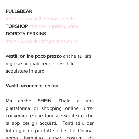
PULL&BEAR
https://www.pullandbear.com/it/
TOPSHOP 
http://eu.topshop.com/
DOROTY PERKINS
https://www.dorothyperkins.com/
vestiti online poco prezzo 
anche sui siti 
inglesi sui quali però è possibile 
acquistare in euro.
Vestiti economici online
:
Ma anche 
SHEIN. 
Shein è una 
piattaforma di shopping online ultra-
conveniente che fornisce sia il sito che 
la app per gli acquisti.  Tanti stili, per 
tutti i gusti e per tutte le tasche. Donna, 
uomo, bambino, curvy, costumi da 