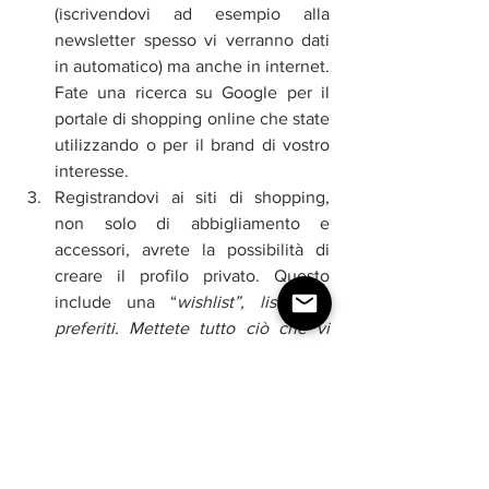
(iscrivendovi ad esempio alla 
newsletter spesso vi verranno dati 
in automatico) ma anche in internet. 
Fate una ricerca su Google per il 
portale di shopping online che state 
utilizzando o per il brand di vostro 
interesse.  
Registrandovi ai siti di shopping, 
non solo di abbigliamento e 
accessori, avrete la possibilità di 
creare il profilo privato. Questo 
include una “
wishlist”, lista dei 
preferiti. Mettete tutto ciò che vi 
piace nella lista. Verrete 
automaticamente avvertite quando 
l’articolo scenderà di prezzo.  
Molte aziende mandano 
periodicamente delle 
promozioni 
personalizzate ed esclusive
. Ad 