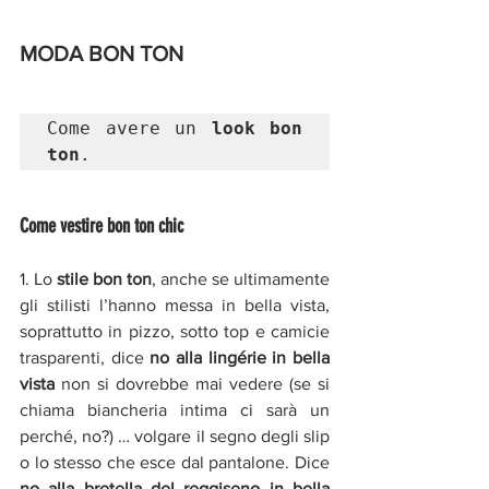
MODA BON TON
Come avere un 
look bon 
ton
. 
Come vestire bon ton chic 
1. Lo
 stile bon ton
, anche se ultimamente 
gli stilisti l’hanno messa in bella vista, 
soprattutto in pizzo, sotto top e camicie 
trasparenti, dice 
no alla lingérie in bella 
vista
non si dovrebbe mai vedere (se si 
chiama biancheria intima ci sarà un 
perché, no?) … volgare il segno degli slip 
o lo stesso che esce dal pantalone. Dice 
no alla bretella del reggiseno in bella 