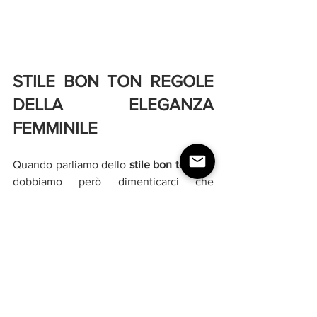
STILE BON TON REGOLE 
DELLA ELEGANZA 
FEMMINILE
Quando parliamo dello 
stile bon ton 
non 
dobbiamo però dimenticarci che 
l'eleganza femminile
 non dipende solo 
dal nostro abbigliamento.  Ci sono delle 
regole che non dobbiamo dimenticarci 
di seguire se vogliamo 
essere eleganti
ed avere uno 
stile accurato
. Ve le 
elenco di seguito. 