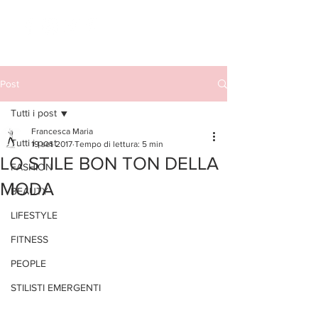
Post
Tutti i post
Francesca Maria
Tutti i post
19 set 2017
Tempo di lettura: 5 min
LO STILE BON TON DELLA
FASHION
MODA
BEAUTY
LIFESTYLE
FITNESS
PEOPLE
STILISTI EMERGENTI