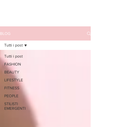
BLOG
Tutti i post
Tutti i post
FASHION
BEAUTY
LIFESTYLE
FITNESS
PEOPLE
STILISTI
EMERGENTI