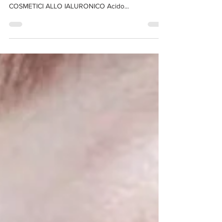
CONSIGLI PER L’USO
Prodotti con acido ialuronico: a chi sono consigliati
e come trarre vantaggio dalla loro efficacia
COSMETICI ALLO IALURONICO Acido...