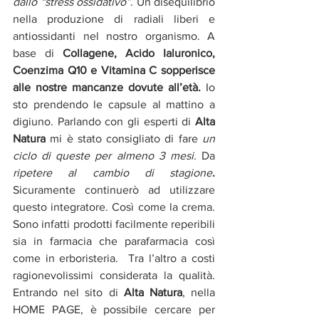
dallo “stress ossidativo”
. Un disequilibrio 
nella produzione di radiali liberi e 
antiossidanti nel nostro organismo. A 
base di 
Collagene, Acido Ialuronico, 
Coenzima Q10 e Vitamina C sopperisce 
alle nostre mancanze dovute all’età.
 Io 
sto prendendo le capsule al mattino a 
digiuno. Parlando con gli esperti di 
Alta 
Natura
 mi è stato consigliato di fare 
un 
ciclo di queste per almeno 3 mesi
. Da 
ripetere al cambio di stagione
. 
Sicuramente continuerò ad utilizzare 
questo integratore. Così come la crema. 
Sono infatti prodotti facilmente reperibili 
sia in farmacia che parafarmacia così 
come in erboristeria.  Tra l’altro a costi 
ragionevolissimi considerata la qualità. 
Entrando nel sito di 
Alta Natura
, nella 
HOME PAGE, è possibile cercare per 