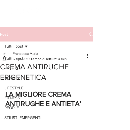
Post
Tutti i post
Francesca Maria
Tutti i post
6 ago 2019
Tempo di lettura: 4 min
CREMA ANTIRUGHE
FASHION
EPIGENETICA
BEAUTY
LIFESTYLE
LA MIGLIORE CREMA 
FITNESS
ANTIRUGHE E ANTIETA’ 
PEOPLE
STILISTI EMERGENTI