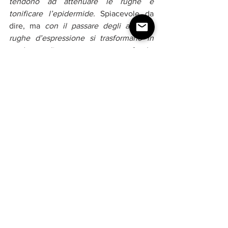
tendono ad attenuare le rughe e 
tonificare l’epidermide.
 Spiacevole da 
dire, ma 
con il passare degli anni, le 
rughe d’espressione si trasformano in 
qualcosa di permanente e profondo. 
Così come assistiamo pian piano ad un 
vero e proprio rilassamento cutaneo. I 
famosi “radicali liberi” - prodotti a causa 
di agenti esterni come inquinamento, 
fumo e stress e ai quali siamo 
continuamente sottoposti - danneggiano 
la struttura delle nostre cellule. L’età che 
avanza, fa sì che il nostro organismo 
rallenti la creazione di collagene ed 
elastina, proteine naturali 
dell’epidermide
. Tutto questo ci fa 
comprendere che
è fondamentale 
l’utilizzo di una 
crema anti rughe 
specifica 
e
di qualità. Ovvio che 
una 