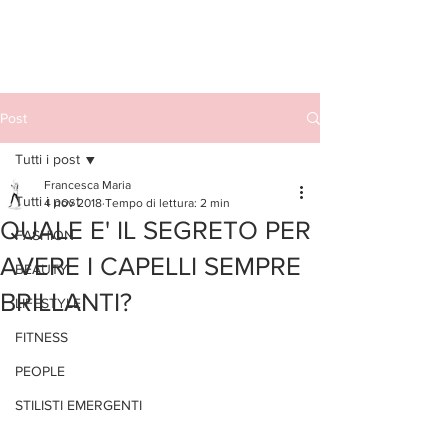
Post
Tutti i post
Francesca Maria
Tutti i post
4 nov 2018
Tempo di lettura: 2 min
QUALE E' IL SEGRETO PER
FASHION
AVERE I CAPELLI SEMPRE
BEAUTY
BRILLANTI?
LIFESTYLE
FITNESS
PEOPLE
STILISTI EMERGENTI