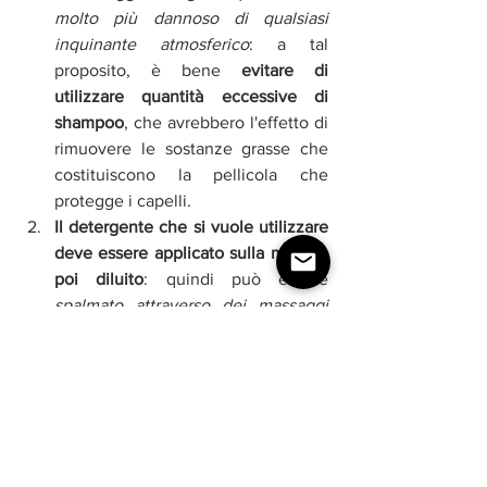
molto più dannoso di qualsiasi 
inquinante atmosferico
: a tal 
proposito, è bene 
evitare di 
utilizzare quantità eccessive di 
shampoo
, che avrebbero l'effetto di 
rimuovere le sostanze grasse che 
costituiscono la pellicola che 
protegge i capelli. 
Il detergente che si vuole utilizzare 
deve essere applicato sulla mano e 
poi diluito
: quindi può essere
spalmato attraverso dei massaggi 
circolari da effettuare con i 
polpastrelli
, il più possibile delicati. 
I prodotti di styling a base di alcol
, 
infine, 
vanno messi al bando
, 
perché aumentano la secchezza di 
qualsiasi chioma.