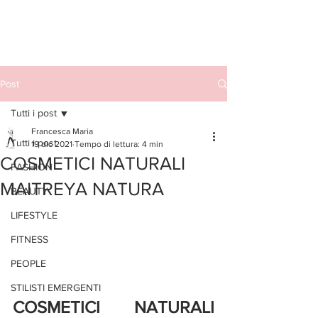
Post
Tutti i post
Francesca Maria
Tutti i post
19 dic 2021
Tempo di lettura: 4 min
COSMETICI NATURALI
FASHION
MAITREYA NATURA
BEAUTY
LIFESTYLE
FITNESS
PEOPLE
STILISTI EMERGENTI
COSMETICI NATURALI 