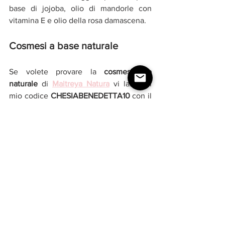
base di jojoba, olio di mandorle con 
vitamina E e olio della rosa damascena.
Cosmesi a base naturale
Se volete provare la 
cosmesi bio 
naturale
 di 
Maitreya Natura
 vi lascio il 
mio codice 
CHESIABENEDETTA10 
con il 
quale potete avere uno 
sconto del 10% 
su tutto il listino
.  Potete trovare anche 
ottimi trattamenti per 
dare volume ai 
capelli sottili
. 
Voi avete un brand di 
cosmesi naturale
che amate? Nella 
cosmesi naturale 
che 
marche italiane 
utilizzate? Vi aspetto nei 
commenti. 