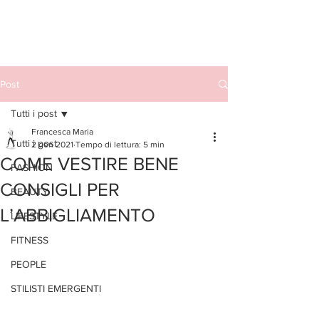
Post
Tutti i post
Francesca Maria
Tutti i post
2 gen 2021
Tempo di lettura: 5 min
COME VESTIRE BENE
FASHION
CONSIGLI PER
BEAUTY
L’ABBIGLIAMENTO
LIFESTYLE
FITNESS
PEOPLE
STILISTI EMERGENTI