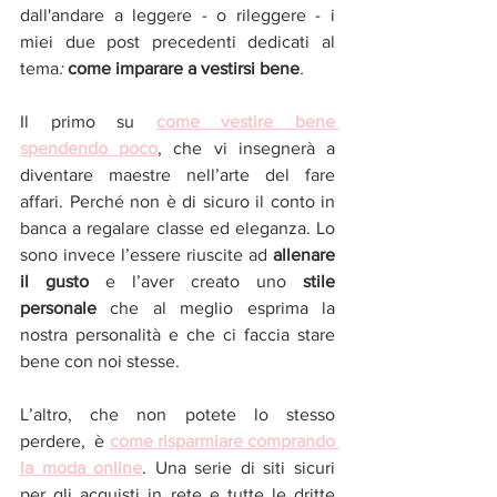
dall'andare a leggere - o rileggere - i 
miei due post precedenti dedicati al 
tema
: 
come imparare a vestirsi bene
.
Il primo su 
come vestire bene 
spendendo poco
, che vi insegnerà a 
diventare maestre nell’arte del fare 
affari. Perché non è di sicuro il conto in 
banca a regalare classe ed eleganza. Lo 
sono invece l’essere riuscite ad 
allenare 
il gusto 
e l’aver creato uno 
stile 
personale 
che al meglio esprima la 
nostra personalità e che ci faccia stare 
bene con noi stesse. 
L’altro, che non potete lo stesso 
perdere,  è 
come risparmiare comprando 
la moda online
. Una serie di siti sicuri 
per gli acquisti in rete e tutte le dritte 