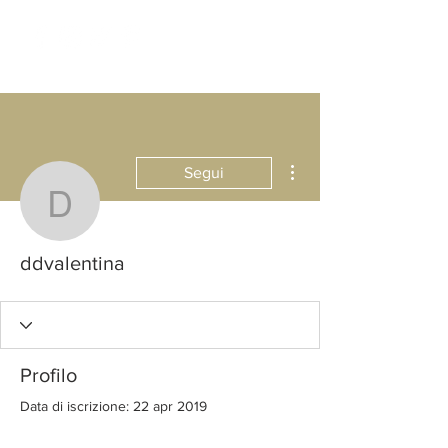
Altre azioni
Segui
ddvalentina
ddvalentina
Profilo
Data di iscrizione: 22 apr 2019