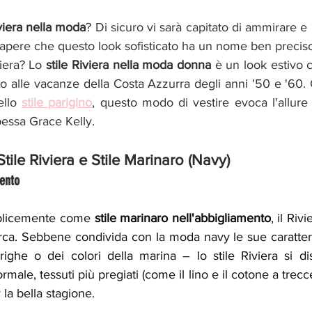
iviera nella moda
? Di sicuro vi sarà capitato di ammirare e 
sapere che questo look sofisticato ha un nome ben preciso
viera? Lo
 stile Riviera nella moda donna 
è un look estivo cl
to alle vacanze della Costa Azzurra degli anni '50 e '60.
ello
stile parigino
, questo modo di vestire evoca l'allure
pessa Grace Kelly.
Stile Riviera e Stile Marinaro (Navy)
ento 
plicemente come 
stile marinaro nell'abbigliamento
, il Riv
arca. Sebbene condivida con la moda navy le sue caratteris
ighe o dei colori della marina – lo stile Riviera si di
ale, tessuti più pregiati (come il lino e il cotone a trecce
 la bella stagione. 