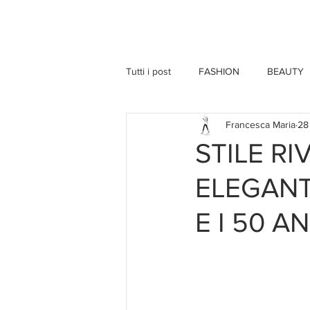
HOME
Tutti i post
FASHION
BEAUTY
Francesca Maria
28
STILE R
ELEGANT
E I 50 A