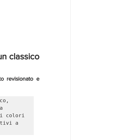
n classico 
 revisionato e 
o, 
 
i colori 
ivi a 