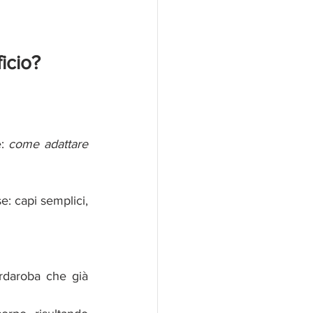
icio? 
: 
come adattare 
: capi semplici, 