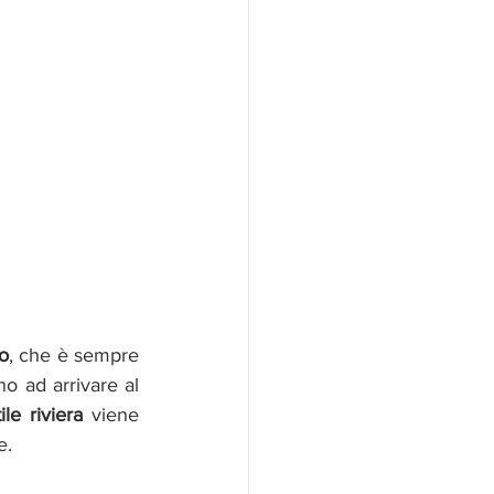
o
, che è sempre 
, sino ad arrivare al 
tile riviera
 viene 
e. 