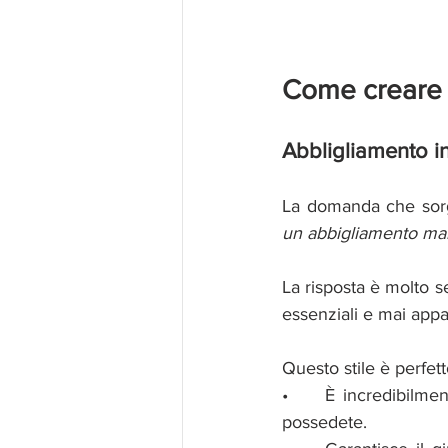
Come creare un 
Abbligliamento in
La domanda che sorg
un abbigliamento marin
La risposta è molto s
essenziali e mai appar
Questo stile è perfe
•	È incredibilmente versatile: i capi si abbinano facilmente a tutto il guardaroba che già 
possedete.