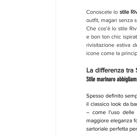
Conoscete lo 
stile R
outfit, magari senza 
Che cos'è lo stile Ri
e bon ton chic ispira
rivisitazione estiva d
icone come la princi
La differenza tra 
Stile marinaro abbigliam
Spesso definito sem
il classico look da b
– come l'uso delle r
maggiore eleganza form
sartoriale perfetta per