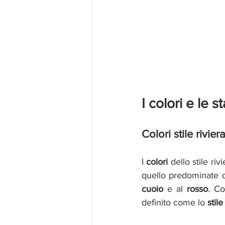
I colori e le 
Colori stile rivier
I 
colori
 dello stile ri
quello predominate d
cuoio 
e al 
rosso
. C
definito come lo 
stil