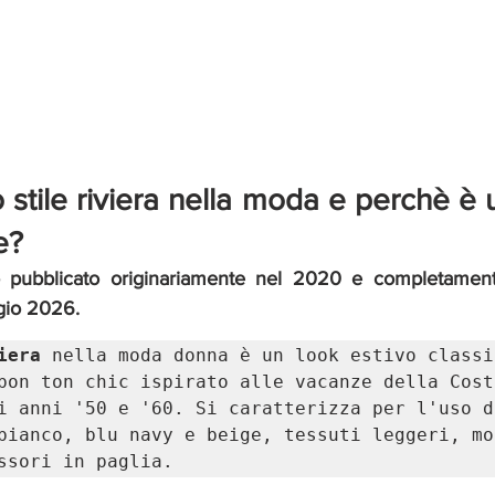
 stile riviera nella moda e perchè è u
e? 
 pubblicato originariamente nel 2020 e completamento
gio 2026. 
iera
 nella moda donna è un look estivo classic
bon ton chic ispirato alle vacanze della Costa
i anni '50 e '60. Si caratterizza per l'uso d
bianco, blu navy e beige, tessuti leggeri, mot
ssori in paglia.