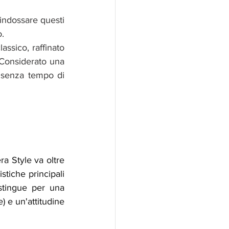
indossare questi 
. 
assico, raffinato 
 Considerato una 
 senza tempo di 
iera Style va oltre 
tiche principali 
stingue per una 
) e un'attitudine 