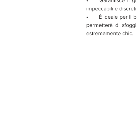
•	Garantisce il giusto bon ton: i tagli classici lasciano poco scoperto il corpo, risultando 
impeccabili e discreti
•	È ideale per il business casual: un pantalone palazzo bianco unito a un blazer blu navy vi 
permetterà di sfoggi
estremamente chic.