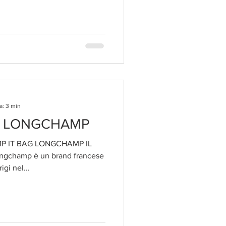
a: 3 min
E LONGCHAMP
 IT BAG LONGCHAMP IL
gchamp è un brand francese
igi nel...