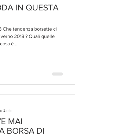
ODA IN QUESTA
he tendenza borsette ci
nverno 2018 ? Quali quelle
osa è...
a: 2 min
E MAI
A BORSA DI