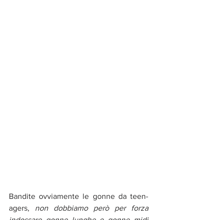
Bandite ovviamente le gonne da teen-
agers, 
non dobbiamo però per forza 
indossare gonne lunghe e gonne midi 