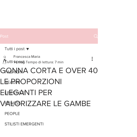
Post
Tutti i post
Francesca Maria
Tutti i post
14 mag
Tempo di lettura: 7 min
GONNA CORTA E OVER 40
FASHION
LE PROPORZIONI
BEAUTY
ELEGANTI PER
LIFESTYLE
VALORIZZARE LE GAMBE
FITNESS
PEOPLE
STILISTI EMERGENTI