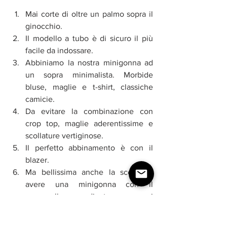
Mai corte di oltre un palmo sopra il 
ginocchio.
Il modello a tubo è di sicuro il più 
facile da indossare.
Abbiniamo la nostra minigonna ad 
un sopra minimalista. Morbide 
bluse, maglie e t-shirt, classiche 
camicie.
Da evitare la combinazione con 
crop top, maglie aderentissime e 
scollature vertiginose. 
Il perfetto abbinamento è con il 
blazer. 
Ma bellissima anche la scelta di 
avere una minigonna con il 
capospalla coordinato, come i 
tailleur in stile
Chanel
. 
Per uno stile vintage possiamo 