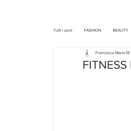
HOME
Tutti i post
FASHION
BEAUTY
Francesca Maria
18
FITNESS 