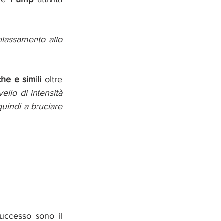
ilassamento allo 
e e simili 
oltre 
ello di intensità 
uindi a bruciare 
Ultime nate ma che nel giro di poco tempo hanno riscosso un enoreme successo sono il 