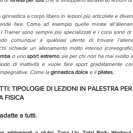
à di 
fitness per tutti 
che si sviluppano attraverso lezioni di
 ginnastica a corpo libero in 
lezioni più articolate e diversi
tende fare
. Come ad esempio quelle mirate all'allena
 
I Trainer sono sempre più specializzati e i corsi sono di liv
endo comunque a qualsiasi utente di trovare l’allena
chi richiede un allenamento molto intenso (coreografico
umba
 o uno 
sport estremo 
sia per chi non ha mai svolto att
odo di inattività e vuole fare sport gradatamente con 
impegnative. Come la 
ginnastica
dolce
 e il 
pilates
. 
TI: TIPOLOGIE DI LEZIONI IN PALESTRA PER 
A FISICA
adatte a tutti.
e addominali e glutei
, 
Tone Up
, 
Total Body Workout