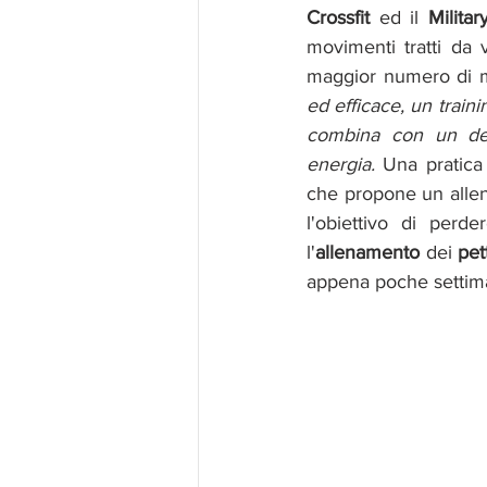
Crossfit
 ed il 
Milita
movimenti tratti da v
maggior numero di mu
ed efficace, un traini
combina con un dete
energia. 
Una pratica d
che propone un all
l'obiettivo di perde
l'
allenamento 
dei 
pet
appena poche settiman