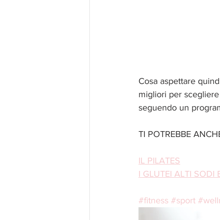
Cosa aspettare quind
migliori per sceglier
seguendo un progra
TI POTREBBE ANCHE
IL PILATES
I GLUTEI ALTI SO
#fitness
#sport
#well