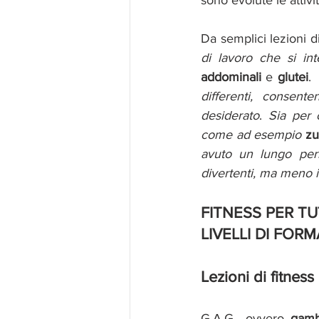
sono evolute le attivit
Da semplici lezioni di
di lavoro che si in
addominali 
e 
glutei
. 
differenti, consent
desiderato
. 
Sia per 
come ad esempio
 z
avuto un lungo peri
divertenti, ma meno 
FITNESS PER TUT
LIVELLI DI FORM
Lezioni di fitness 
G.A.G., ovvero 
gamb