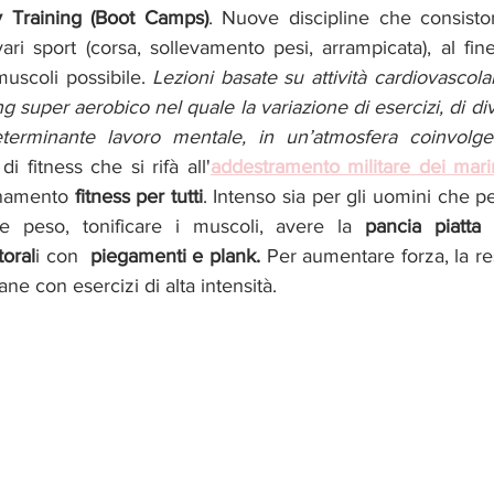
ry Training (Boot Camps)
. Nuove discipline che consiston
ari sport (corsa, sollevamento pesi, arrampicata), al fine 
scoli possibile. 
Lezioni basate su attività cardiovascola
ng super aerobico nel quale la variazione di esercizi, di dive
rminante lavoro mentale, in un’atmosfera coinvolgen
i fitness che si rifà all'
addestramento militare dei mar
enamento
 fitness per tutti
. Intenso sia per gli uomini che p
re peso, tonificare i muscoli, avere la 
pancia piatta
 
toral
i con  
piegamenti e plank.
 Per aumentare forza, la res
e con esercizi di alta intensità.