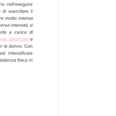
o nell'eseguire 
di esercitare il 
re molto intensa 
rsa intensità, si 
te e carica di 
ines americani
e 
er le donne. Con 
ed intensificare 
istenza fisica in 