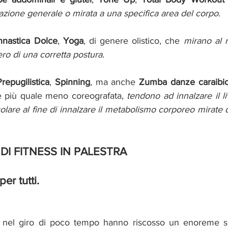
cazione generale o mirata a una specifica area del corpo
.
nnastica Dolce
, 
Yoga
, di genere olistico, che 
mirano al r
ero di una corretta postura
.
Prepugilistica
, 
Spinning
, ma anche 
Zumba danze caraibich
le più quale meno coreografata,
tendono ad innalzare il liv
olare al fine di innalzare il metabolismo corporeo mirate q
DI FITNESS IN PALESTRA  
er tutti. 