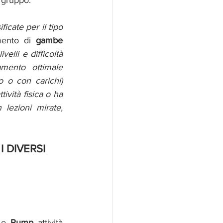
 gruppo. 
ficate per il tipo 
mento di 
gambe 
elli e difficoltà 
mento ottimale 
 o con carichi) 
ività fisica o ha 
lezioni mirate, 
I DIVERSI 
 e 
Pump
 attività 