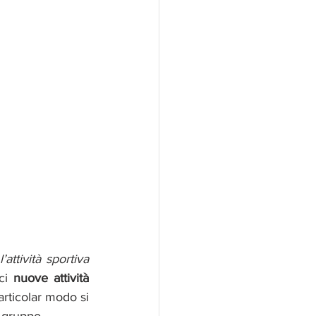
ttività sportiva 
ci
 nuove attività
particolar modo si 