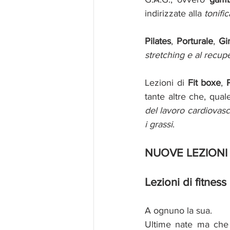
indirizzate alla 
tonifi
Pilates
, 
Porturale
, 
Gi
stretching e al recup
Lezioni di 
Fit boxe
, 
tante altre che, qua
del lavoro cardiovasc
i grassi
.
NUOVE LEZIONI 
Lezioni di fitness p
A ognuno la sua.