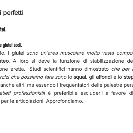
 perfetti
tei.
 glutei sodi.
io. I 
glutei 
sono un’area muscolare molto vasta compos
uteo
. A loro si deve la funzione di stabilizzazione de
one eretta.  Studi scientifici hanno dimostrato 
che per a
ercizi che possiamo fare sono
 lo 
squat
, gli 
affondi
 e lo
 ste
nche altri, ma essendo i frequentatori delle palestre per
tleti professionisti
) è preferibile escluderli a favore d
 per le articolazioni. Approfondiamo. 