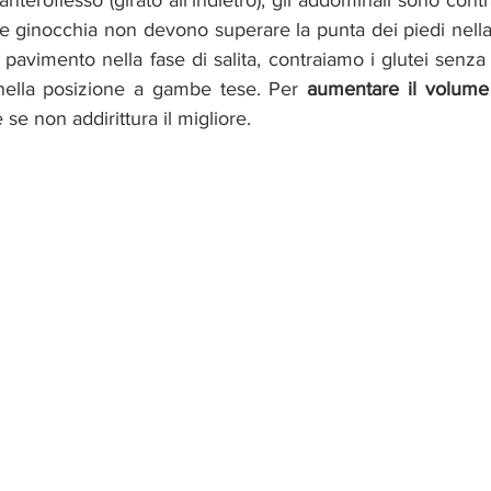
anteroflesso (girato all’indietro), gli addominali sono contra
Le ginocchia non devono superare la punta dei piedi nella 
l pavimento nella fase di salita, contraiamo i glutei senza 
nella posizione a gambe tese. Per 
aumentare il volume 
se non addirittura il migliore.