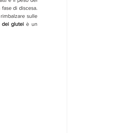
tti è il peso del 
fase di discesa. 
rimbalzare sulle 
dei glutei
 è un 