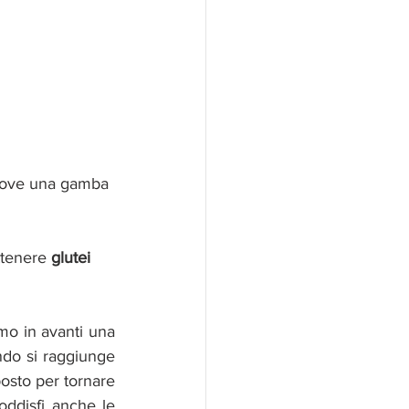
 dove una gamba 
ttenere 
glutei 
amo in avanti una 
do si raggiunge 
sto per tornare 
oddisfi anche le 