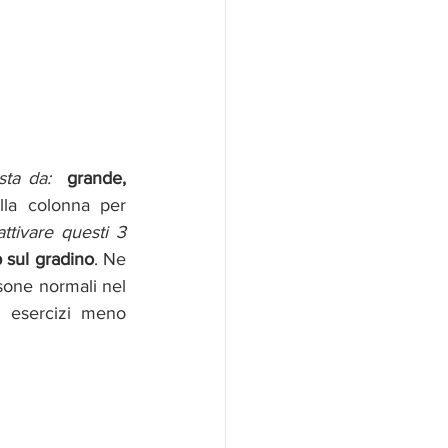
ta da: 
 grande, 
lla colonna per 
ttivare questi 3 
p sul gradino
. Ne 
sone normali nel 
i esercizi meno 