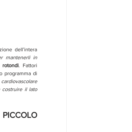
ione dell’intera 
r mantenerli in 
i rotondi
.
Fattori 
importanti sono anche la genetica e una corretta alimentazione, ma un giusto programma di 
 cardiovascolare 
ostruire il lato 
PICCOLO 