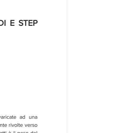
I E STEP 
ricate ad una 
te rivolte verso 