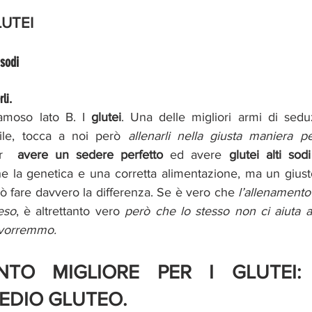
LUTEI
 sodi
rli.
amoso lato B. I 
glutei
. Una delle migliori armi di seduz
ile, tocca a noi però 
allenarli nella giusta maniera pe
r 
avere un sedere perfetto
ed avere
 glutei alti sod
ò fare davvero la differenza. Se è vero che 
l’allenamento
eso
, è altrettanto vero 
però che lo stesso non ci aiuta a c
 vorremmo.
NTO MIGLIORE PER I GLUTEI: 
EDIO GLUTEO. 