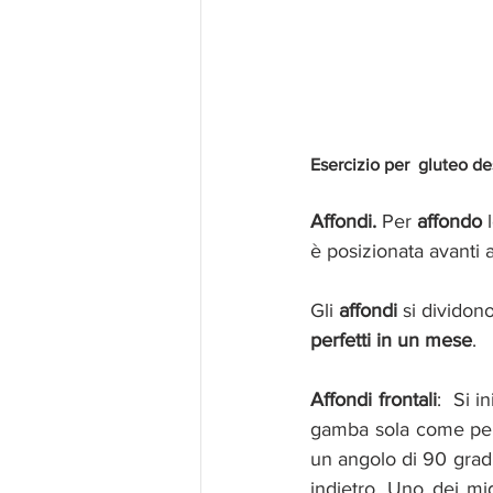
Esercizio per  gluteo de
Affondi. 
Per 
affondo 
è posizionata avanti a
Gli 
affondi
 si dividon
perfetti in un mese
.
Affondi frontali
:  Si i
gamba sola come per 
un angolo di 90 grad
indietro. Uno dei mig