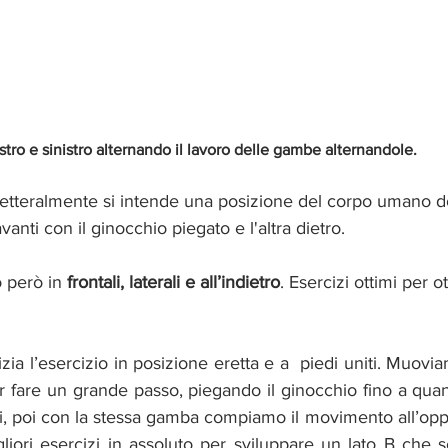
stro e sinistro alternando il lavoro delle gambe alternandole. 
letteralmente si intende una posizione del corpo umano
vanti con il ginocchio piegato e l'altra dietro. 
o però in 
frontali, laterali e all’indietro
. Esercizi ottimi per o
nizia l’esercizio in posizione eretta e a  piedi uniti. Muovi
fare un grande passo, piegando il ginocchio fino a quan
i, poi con la stessa gamba compiamo il movimento all’oppo
liori esercizi in assoluto per sviluppare un lato B che s