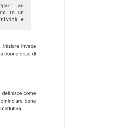
pari ad 
ne in un 
tività e 
 Iniziare invece 
na buona dose di 
a definisce come 
 Cominciare bene 
 mattutina
. 