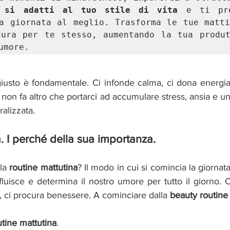
e si adatti al tuo stile di vita 
e ti pre
a giornata al meglio. Trasforma le tue matti
ura per te stesso, aumentando la tua produt
umore.
giusto è fondamentale. Ci infonde calma, ci dona energia.
non fa altro che portarci ad accumulare stress, ansia e u
alizzata. 
. I perché della sua importanza. 
la 
routine mattutina
? Il modo in cui si comincia la giornat
nfluisce e determina il nostro umore per tutto il giorno.
a, ci procura benessere. A cominciare dalla 
beauty routine
utine mattutina
.