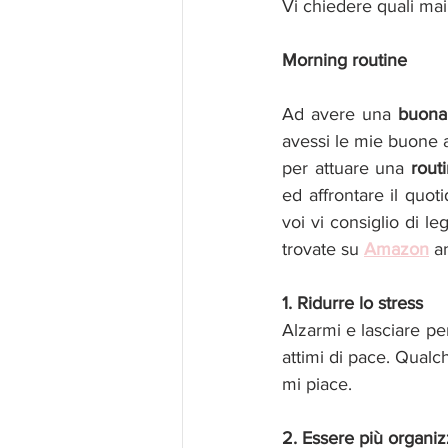
Vi chiedere quali ma
Morning routine
Ad avere una 
buona 
avessi le mie buone a
per attuare una 
rout
ed affrontare il quo
voi vi consiglio di l
trovate su 
Amazon
 a
1. Ridurre lo stress
Alzarmi e lasciare pe
attimi di pace. Qualc
mi piace. 
2. Essere più organiz