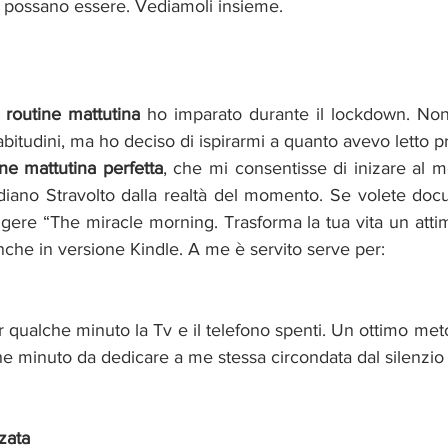
i possano essere. Vediamoli insieme. 
routine mattutina
 ho imparato durante il lockdown. No
bitudini, ma ho deciso di ispirarmi a quanto avevo letto
ine mattutina perfetta
, che mi consentisse di inizare al me
tidiano Stravolto dalla realtà del momento. Se volete doc
eggere “The miracle morning. Trasforma la tua vita un attimo
nche in versione Kindle. A me è servito serve per:
r qualche minuto la Tv e il telefono spenti. Un ottimo me
he minuto da dedicare a me stessa circondata dal silenzio
zata