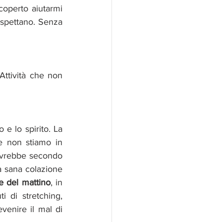
operto aiutarmi 
aspettano. Senza 
ttività che non 
e lo spirito. La 
 non stiamo in 
dovrebbe secondo 
a sana colazione 
e del mattino
, in 
 di stretching, 
enire il mal di 