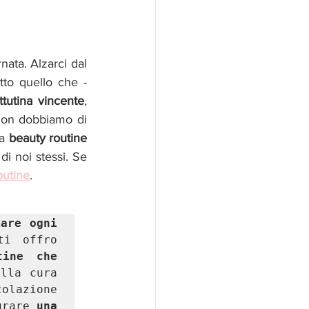
ata. Alzarci dal 
to quello che - 
ttutina vincente
, 
non dobbiamo di 
a 
beauty routine 
 noi stessi. Se 
outine
. 
are ogni 
i offro 
ine che 
lla cura 
lazione 
urare 
una 