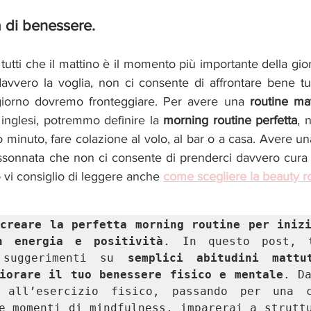
a di benessere.
tti che il mattino è il momento più importante della giorn
avvero la voglia, non ci consente di affrontare bene tut
 giorno dovremo fronteggiare. Per avere una 
routine ma
inglesi, potremmo definire la 
morning routine perfetta
, 
mo minuto, fare colazione al volo, al bar o a casa. Avere un
sonnata che non ci consente di prenderci davvero cura di
o vi consiglio di leggere anche 
come scegliere la beauty r
creare la perfetta morning routine per inizi
n energia e positività
. In questo post, t
 suggerimenti su 
semplici abitudini mattut
iorare il tuo benessere fisico e mentale
. Da
 all’esercizio fisico, passando per una co
e momenti di mindfulness, imparerai a strutt