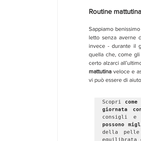
Routine mattutin
Sappiamo benissimo tu
letto senza averne d
invece - durante il
quella che, come gli 
certo alzarci all’ulti
mattutina 
veloce e as
vi può essere di aiut
Scopri
 come 
giornata co
consigli e
possono migl
della pelle
equilibrata 