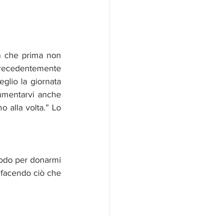
n che prima non 
 precedentemente 
glio la giornata 
umentarvi anche 
 alla volta.” Lo 
todo per donarmi 
 facendo ciò che 