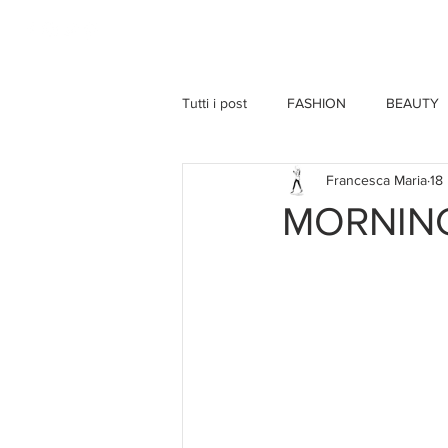
HOME
Tutti i post
FASHION
BEAUTY
Francesca Maria
18
MORNING