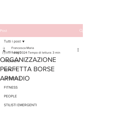
Post
Tutti i post
Francesca Maria
Tutti i post
1 mag 2024
Tempo di lettura: 3 min
ORGANIZZAZIONE
FASHION
PERFETTA BORSE
BEAUTY
ARMADIO
LIFESTYLE
FITNESS
PEOPLE
STILISTI EMERGENTI