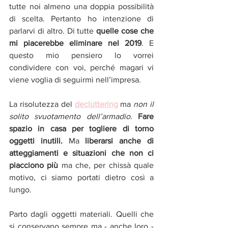
tutte noi almeno una doppia possibilità 
di scelta. Pertanto ho intenzione di 
parlarvi di altro. Di tutte 
quelle cose che 
mi piacerebbe eliminare nel 2019
. E 
questo mio pensiero lo vorrei 
condividere con voi, perché magari vi 
viene voglia di seguirmi nell’impresa.
La risolutezza del 
decluttering
 ma 
non il 
solito svuotamento dell’armadio
.
 Fare 
spazio in casa per togliere di torno 
oggetti inutili. 
Ma
 liberarsi anche di 
atteggiamenti e situazioni che non ci 
piacciono più
 ma che, per chissà quale 
motivo, ci siamo portati dietro così a 
lungo.
Parto dagli oggetti materiali. Quelli che 
si conservano sempre ma - anche loro - 