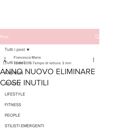
Post
Tutti i post
Francesca Maria
Tutti i post
31 dic 2018
Tempo di lettura: 3 min
ANNO NUOVO ELIMINARE
FASHION
COSE INUTILI
BEAUTY
LIFESTYLE
FITNESS
PEOPLE
STILISTI EMERGENTI