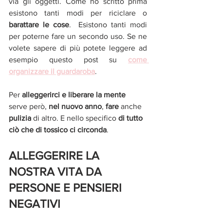
via gli oggetti. Come ho scritto prima 
esistono tanti modi per riciclare o 
barattare le cose
.  Esistono tanti modi 
per poterne fare un secondo uso. Se ne 
volete sapere di più potete leggere ad 
esempio questo post su 
come 
organizzare il guardaroba
.
Per 
alleggerirci e liberare la mente 
serve però, 
nel nuovo anno
, 
fare 
anche 
pulizia 
di altro. E nello specifico 
di tutto 
ciò che di tossico ci circonda
.
ALLEGGERIRE LA 
NOSTRA VITA DA 
PERSONE E PENSIERI 
NEGATIVI