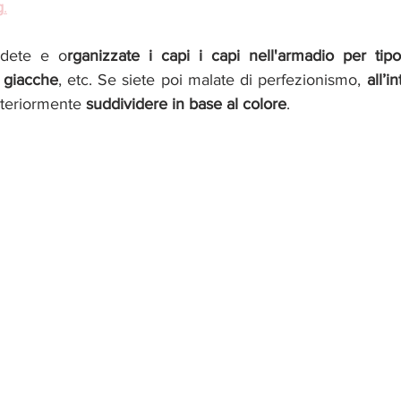
g
.
idete e o
rganizzate i capi i capi nell'armadio per tipo
 
giacche
, etc. Se siete poi malate di perfezionismo, 
all’i
ulteriormente 
suddividere in base al colore
.