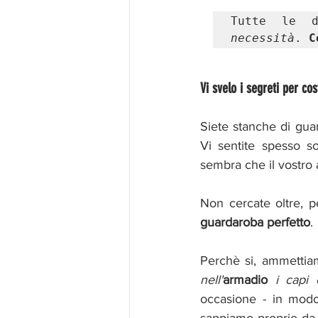
Tutte le 
necessità
. 
C
Vi svelo i segreti per co
Siete stanche di guar
Vi sentite spesso s
sembra che il vostro 
Non cercate oltre, p
guardaroba perfetto
. 
Perchè si, ammettia
nell'
armadio 
i capi 
occasione - in mod