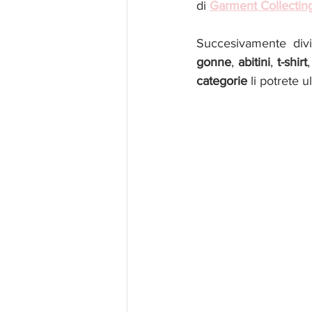
di 
Garment Collectin
Succesivamente div
gonne
, 
abitini
, 
t-shirt
,
categorie 
li potrete 