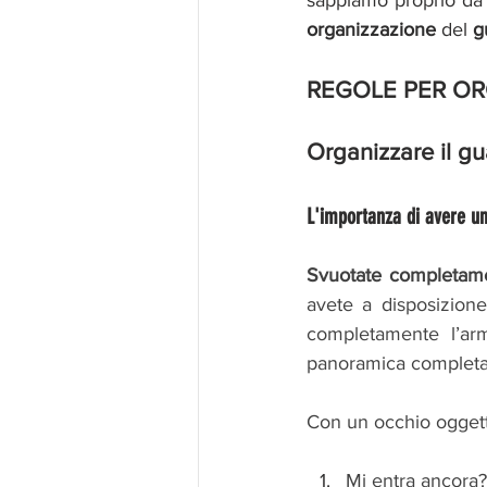
sappiamo proprio da 
organizzazione
 del 
g
REGOLE PER OR
Organizzare il g
L'importanza di avere u
Svuotate completame
avete a disposizione
completamente l’arm
panoramica completa 
Con un occhio oggett
Mi entra ancora?