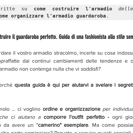
dritte su 
come costruire l'armadio 
dell
ome organizzare l'armadio guardaroba
.
struire il guardaroba perfetto. Guida di una fashionista allo stile s
dare il vostro armadio stracolmo, incerte su cosa indoss
opraffatte dai continui cambiamenti delle tendenze e d
armadio non contenga nulla che vi soddisfi? 
erché 
questa guida è qui per aiutarvi a svelare i segreti 
molo … ci voglino 
ordine e organizzazione 
per individu
che ci aiutano a 
comporre l'outfit perfetto - 
ogni gio
o da avere un "
camerino" esemplare
. Ma come possia