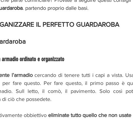
che parte cominciare? Provate a seguire questi consigli
uardaroba
. partendo proprio dalle basi. 
GANIZZARE IL PERFETTO GUARDAROBA 
uardaroba
n armadio ordinato e organizzato
nte l’armadio 
cercando di tenere tutti i capi a vista. Usa
 per fare questo. Per fare questo, il primo passo è que
adio. Sull letto, il comò, il pavimento. Solo così pot
di ciò che possedete. 
ivamente obbiettivo 
eliminate tutto quello che non usate 
 