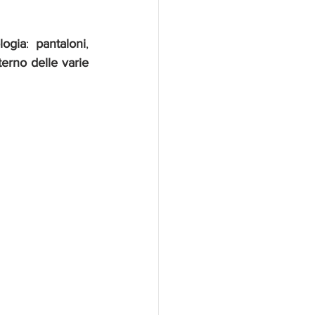
logia
: 
pantaloni
, 
nterno delle varie 