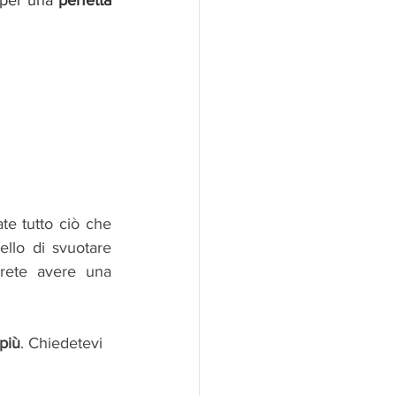
 per una 
perfetta 
te tutto ciò che 
llo di svuotare 
rete avere una 
più
. Chiedetevi