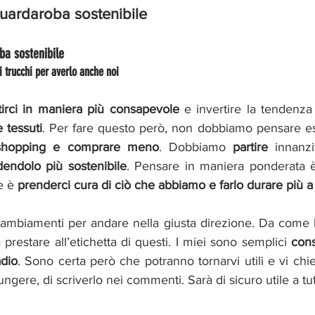
guardaroba sostenibile
ba sostenibile
i trucchi per averlo anche noi 
tirci in maniera più consapevole
 e invertire la tendenza d
 tessuti
. Per fare questo però, non dobbiamo pensare es
o shopping e comprare meno
. Dobbiamo 
partire 
innanzi
dendolo più sostenibile
. Pensare in maniera ponderata 
e è 
prenderci cura di ciò che abbiamo e farlo durare più a
ambiamenti per andare nella giusta direzione. Da come la
prestare all’etichetta di questi. I miei sono semplici 
cons
adio
. Sono certa però che potranno tornarvi utili e vi chi
ngere, di scriverlo nei commenti. Sarà di sicuro utile a tut