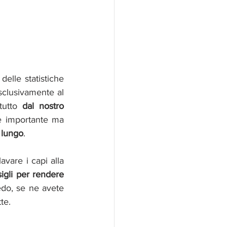
elle statistiche 
clusivamente al 
tutto
 dal nostro 
è importante ma 
 lungo
. 
vare i capi alla 
igli per rendere 
edo, se ne avete 
te. 