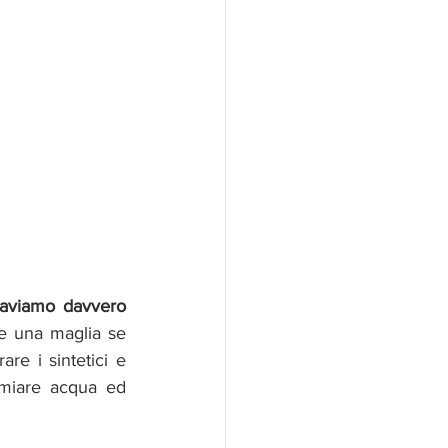
 laviamo davvero 
re una maglia se 
e i sintetici e 
rmiare acqua ed 