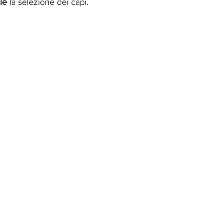
le 
la selezione dei capi. 