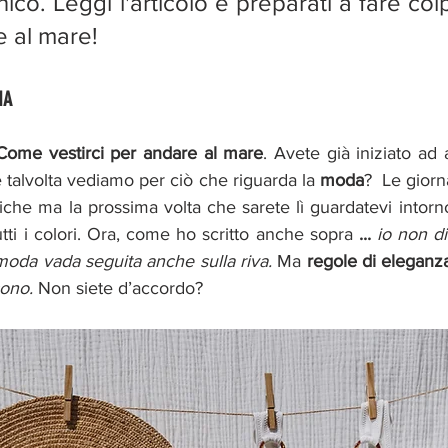
 unico. Leggi l'articolo e preparati a fare co
e al mare!
IA
Come vestirci per andare al mare
. Avete già iniziato ad
 talvolta vediamo per ciò che riguarda la 
moda
?  Le giorn
iche ma la prossima volta che sarete lì guardatevi intorno
ti i colori. Ora, come ho scritto anche sopra
 ... 
io non di
moda vada seguita anche sulla riva.
 Ma 
regole di eleganza,
sono.
Non siete d’accordo?