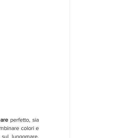
mare 
perfetto, sia 
mbinare colori e 
 sul lungomare, 