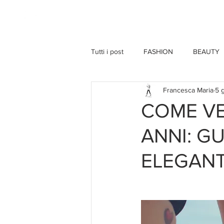
HOME
Tutti i post
FASHION
BEAUTY
Francesca Maria
5 
COME VES
ANNI: G
ELEGANT