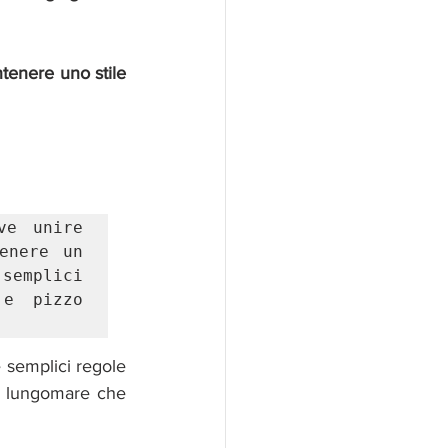
enere uno stile 
ve unire 
nere un 
semplici 
e pizzo 
 semplici regole 
l lungomare che 