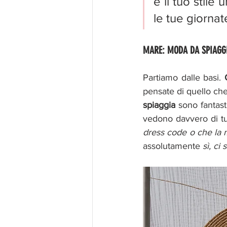
e il tuo stile
le tue giornat
MARE: MODA DA SPIAGG
Partiamo dalle basi.
 
pensate di quello che
spiaggia
 sono fantast
vedono davvero di tut
dress code o che la 
assolutamente 
sì, ci 