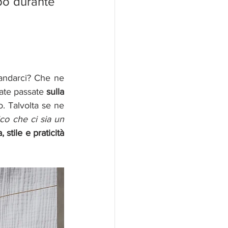
lpo durante 
 andarci? Che ne 
ate passate 
sulla 
. Talvolta se ne 
co che ci sia un 
 stile e praticità