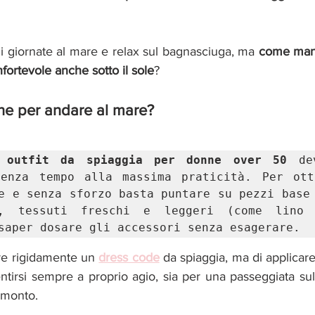
i giornate al mare e relax sul bagnasciuga, ma
 come mant
nfortevole anche sotto il sole
?
ne per andare al mare? 
 
outfit da spiaggia per donne over 50
 de
senza tempo alla massima praticità. Per otte
e e senza sforzo basta puntare su pezzi base 
o, tessuti freschi e leggeri (come lino 
saper dosare gli accessori senza esagerare.
ire rigidamente un 
dress code
 da spiaggia, ma di applicare
ntirsi sempre a proprio agio, sia per una passeggiata su
amonto. 