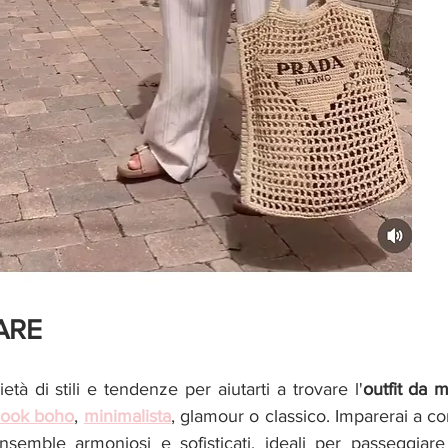
ARE
tà di stili e tendenze per aiutarti a trovare l'
outfit da 
look boho
, 
minimalista
, glamour o classico. Imparerai a co
nsemble armoniosi e sofisticati, ideali per passeggiare