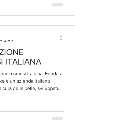
ra: 4 min
ZIONE
 ITALIANA
ermocosmesi italiana. Fondata
ke è un’azienda italiana
a cura della pelle, sviluppati
le esigenze delle persone con
ollerante.