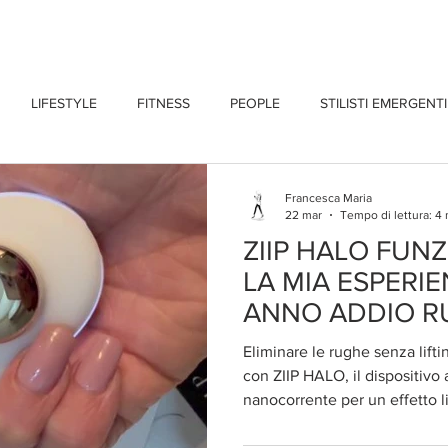
CHI SONO
BLOG
CONTATTI
LIFESTYLE
FITNESS
PEOPLE
STILISTI EMERGENTI
Francesca Maria
22 mar
Tempo di lettura: 4
ZIIP HALO FUN
LA MIA ESPERI
ANNO ADDIO R
LIFTING
Eliminare le rughe senza lifti
con ZIIP HALO, il dispositivo
nanocorrente per un effetto li
aghi né bisturi.