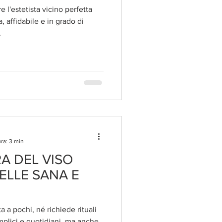
 l'estetista vicino perfetta
a, affidabile e in grado di
.
ra: 3 min
A DEL VISO
ELLE SANA E
a a pochi, né richiede rituali
emplici e quotidiani, ma anche