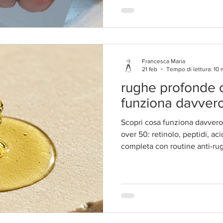
Francesca Maria
21 feb
Tempo di lettura: 10 
rughe profonde 
funziona davver
Scopri cosa funziona davvero
over 50: retinolo, peptidi, ac
completa con routine anti-rug
efficaci e budget farmacia vs 