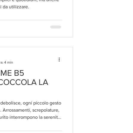
i da utilizzare.
ra: 4 min
UME B5
COCCOLA LA
 indebolisce, ogni piccolo gesto
o. Arrossamenti, screpolature,
urito interrompono la serenità
il contatto più lieve una