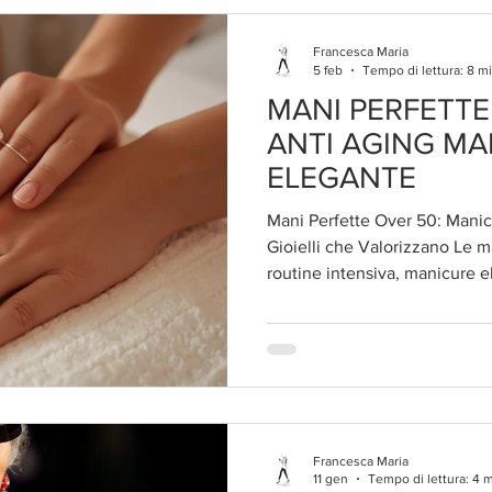
Francesca Maria
5 feb
Tempo di lettura: 8 m
MANI PERFETTE
ANTI AGING M
ELEGANTE
Mani Perfette Over 50: Manic
Gioielli che Valorizzano Le ma
routine intensiva, manicure e
appropriati, trattamenti anti-m
mani over 50 sono spesso il dettaglio tradito: possiamo
investire fortune in skincare 
l'età vera, l'illusione crolla i
donne mature non è vanità superficiale, ma rispetto per
quella parte
Francesca Maria
11 gen
Tempo di lettura: 4 