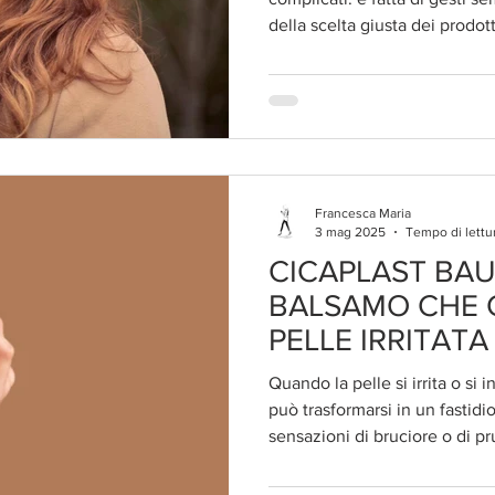
della scelta giusta dei prodott
Francesca Maria
3 mag 2025
Tempo di lettu
CICAPLAST BA
BALSAMO CHE 
PELLE IRRITATA
Quando la pelle si irrita o si
può trasformarsi in un fastidi
sensazioni di bruciore o di pr
quotidiana, rendendo persino 
fonte di disagio.