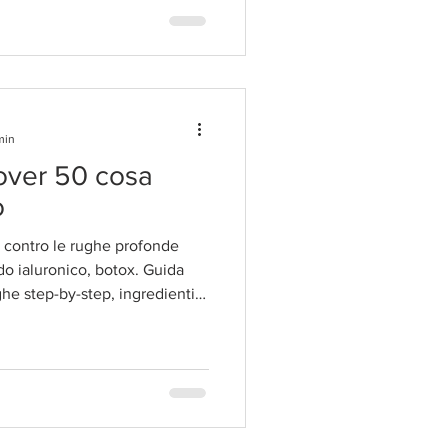
min
over 50 cosa
o
 contro le rughe profonde
ido ialuronico, botox. Guida
he step-by-step, ingredienti
luxury.