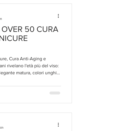
in
 OVER 50 CURA
ANICURE
ure, Cura Anti-Aging e
ni rivelano l'età più del viso:
legante matura, colori unghie
acchie e gioielli strategici Le
viso, ma se le mani rivelano
n una stretta. La cura mani
min