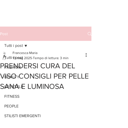
Post
Tutti i post
Francesca Maria
Tutti i post
13 mag 2025
Tempo di lettura: 3 min
PRENDERSI CURA DEL
FASHION
VISO CONSIGLI PER PELLE
BEAUTY
SANA E LUMINOSA
LIFESTYLE
FITNESS
PEOPLE
STILISTI EMERGENTI