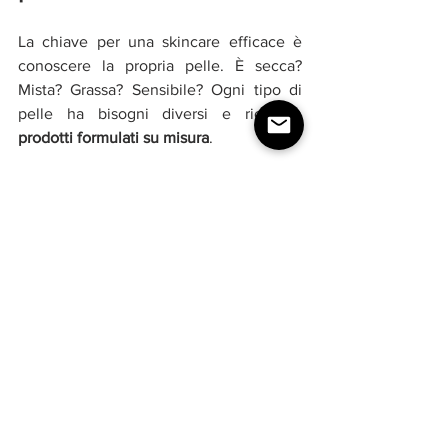
La chiave per una skincare efficace è 
conoscere la propria pelle. È secca? 
Mista? Grassa? Sensibile? Ogni tipo di 
pelle ha bisogni diversi e richiede 
prodotti formulati su misura
.
Leggere l’INCI (l’elenco degli 
ingredienti), scegliere marchi affidabili e 
testati, preferire formule 
dermatologicamente controllate o con 
ingredienti naturali è sempre una buona 
abitudine.
Se ci sono dubbi o problemi specifici 
(come acne, couperose, dermatiti), è 
bene chiedere consiglio a un 
dermatologo o a un’estetista qualificata.