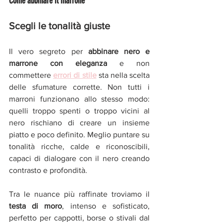
Come abbinare il marrone
Scegli le tonalità giuste
Il vero segreto per 
abbinare nero e 
marrone con eleganza
 e non 
commettere 
errori di stile
 sta nella scelta 
delle sfumature corrette. Non tutti i 
marroni funzionano allo stesso modo: 
quelli troppo spenti o troppo vicini al 
nero rischiano di creare un insieme 
piatto e poco definito. Meglio puntare su 
tonalità ricche, calde e riconoscibili, 
capaci di dialogare con il nero creando 
contrasto e profondità.
Tra le nuance più raffinate troviamo il 
testa di moro
, intenso e sofisticato, 
perfetto per cappotti, borse o stivali dal 