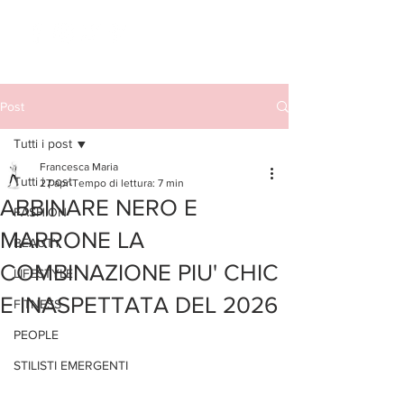
Post
Tutti i post
Francesca Maria
Tutti i post
27 apr
Tempo di lettura: 7 min
ABBINARE NERO E
FASHION
MARRONE LA
BEAUTY
COMBINAZIONE PIU' CHIC
LIFESTYLE
E INASPETTATA DEL 2026
FITNESS
PEOPLE
STILISTI EMERGENTI