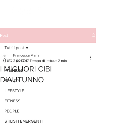
Post
Tutti i post
Francesca Maria
Tutti i post
2 ott 2017
Tempo di lettura: 2 min
I MIGLIORI CIBI
FASHION
D'AUTUNNO
BEAUTY
LIFESTYLE
FITNESS
PEOPLE
STILISTI EMERGENTI