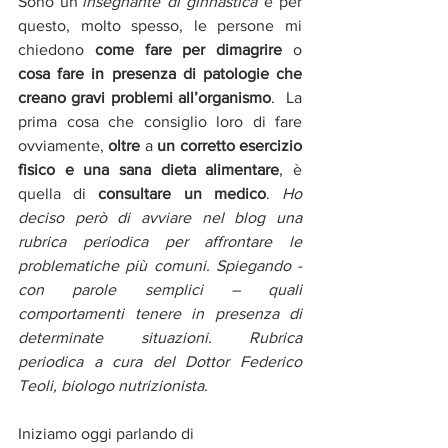
Sono un’
insegnante di ginnastica
 e per 
questo, molto spesso, le persone mi 
chiedono 
come fare per dimagrire
 o 
cosa fare in presenza di patologie che 
creano gravi problemi all’organismo
.  La 
prima cosa che consiglio loro di fare 
ovviamente, 
oltre
 a 
un corretto esercizio 
fisico e una sana dieta alimentare
, è 
quella di 
consultare un medico
. 
Ho 
deciso però di avviare nel blog una 
rubrica periodica per affrontare le 
problematiche più comuni. Spiegando - 
con parole semplici – quali 
comportamenti tenere in presenza di 
determinate situazioni. Rubrica 
periodica a cura del Dottor Federico 
Teoli, biologo nutrizionista
.  
Iniziamo oggi parlando di