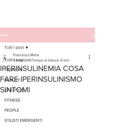
Post
Tutti i post
Francesca Maria
Tutti i post
5 mag 2019
Tempo di lettura: 4 min
IPERINSULINEMIA COSA
FASHION
FARE IPERINSULINISMO
BEAUTY
SINTOMI
LIFESTYLE
FITNESS
PEOPLE
STILISTI EMERGENTI