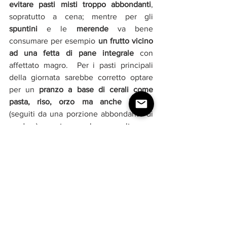
evitare pasti misti troppo abbondanti
, 
sopratutto a cena; mentre per gli 
spuntini
 e le 
merende 
va bene 
consumare per esempio 
un frutto vicino 
ad una fetta di pane integrale
 con 
affettato magro.  Per i pasti principali 
della giornata sarebbe corretto optare 
per un 
pranzo a base di cerali come 
pasta, riso, orzo ma anche legumi 
(seguiti da una porzione abbondante di 
verdura), mentre per la cena alternare 
prodotti proteici come carne e pesce, 
ma anche prodotti a base di soia, 
sempre seguiti da una porzione di 
verdure di stagione. 
Questa non è altro 
che la dieta definita "dissociata", ma 
adesso abbiamo la spiegazione 
scientifica del perché, nella maggior 
parte dei casi, è giusto seguirla.