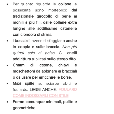
Per quanto riguarda le 
collane
 le 
possibilità sono molteplici: 
dal 
tradizionale girocollo di perle ai 
monili a più fili, dalle collane extra 
lunghe alle sottilissime catenelle 
con ciondolo di strass
.  
I 
bracciali
 invece si sfoggiano 
anche 
in coppia e sulle braccia
. 
Non più 
quindi solo al polso
. Gli 
anelli 
addirittura
 triplicati 
sullo stesso dito
.  
Charm di catene, chiavi e 
moschettoni da abbinare ai bracciali 
o da usare per arricchire le borse.
Maxi spille 
su sciarpe abiti e 
foulards. LEGGI ANCHE:
FOULARD 
COME INDOSSARLI CON STILE
Forme comunque minimali, pulite e 
geometriche
. 