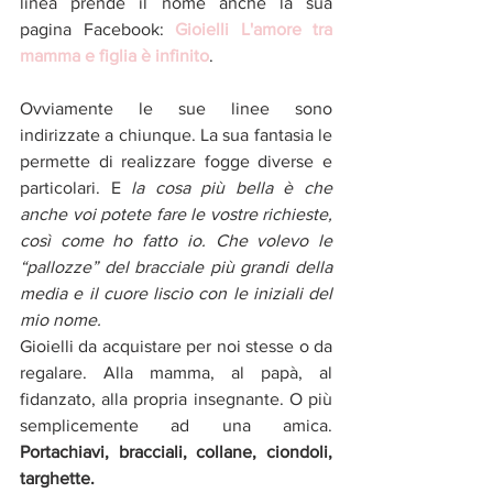
linea prende il nome anche la sua 
pagina Facebook: 
Gioielli L'amore tra 
mamma e figlia è infinito
.
Ovviamente le sue linee sono 
indirizzate a chiunque. La sua fantasia le 
permette di realizzare fogge diverse e 
particolari. E
 la cosa più bella è che 
anche voi potete fare le vostre richieste, 
così come ho fatto io. Che volevo le 
“pallozze” del bracciale più grandi della 
media e il cuore liscio con le iniziali del 
mio nome.
Gioielli da acquistare per noi stesse o da 
regalare. Alla mamma, al papà, al 
fidanzato, alla propria insegnante. O più 
semplicemente ad una amica. 
Portachiavi, bracciali, collane, ciondoli, 
targhette.