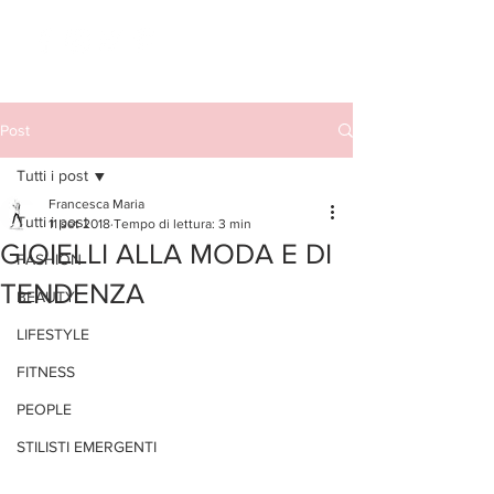
Post
Tutti i post
Francesca Maria
Tutti i post
11 set 2018
Tempo di lettura: 3 min
GIOIELLI ALLA MODA E DI
FASHION
TENDENZA
BEAUTY
LIFESTYLE
FITNESS
PEOPLE
STILISTI EMERGENTI