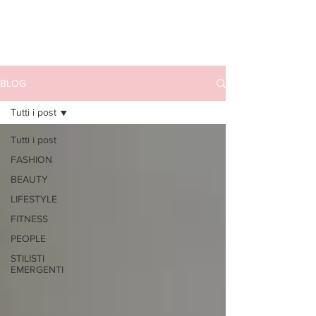
BLOG
Tutti i post
Tutti i post
FASHION
BEAUTY
LIFESTYLE
FITNESS
PEOPLE
STILISTI
EMERGENTI