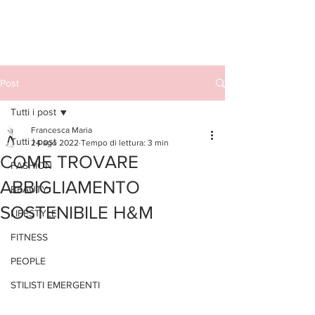
Post
Tutti i post
Francesca Maria
Tutti i post
24 ago 2022
Tempo di lettura: 3 min
COME TROVARE
FASHION
ABBIGLIAMENTO
BEAUTY
SOSTENIBILE H&M
LIFESTYLE
FITNESS
PEOPLE
STILISTI EMERGENTI