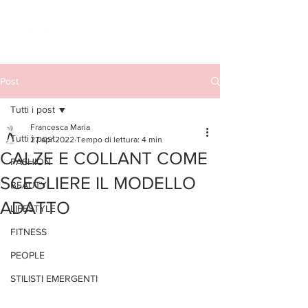
Post
Tutti i post
Francesca Maria
Tutti i post
27 apr 2022
Tempo di lettura: 4 min
CALZE E COLLANT COME
FASHION
SCEGLIERE IL MODELLO
BEAUTY
ADATTO
LIFESTYLE
FITNESS
PEOPLE
STILISTI EMERGENTI