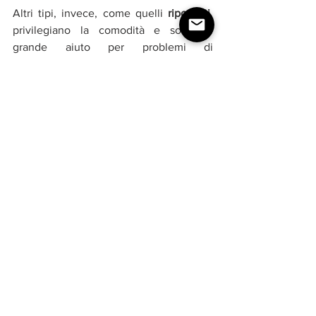
Altri tipi, invece, come quelli 
riposanti
, 
privilegiano la comodità e sono di 
grande aiuto per problemi di 
microcircolazione.
Calze e collant curvy-friendly
La moda non è più solo per donne dai 
corpi magri e slanciati. Negli ultimi anni, 
infatti, aumentano sempre di più le 
proposte di modelli più inclusivi, adatti 
anche a corpi curvy, come per esempio i 
collant di 
LeelaLab.it.
#modadonna
#propostedilook
#outfit
#tendenzemoda
FASHION