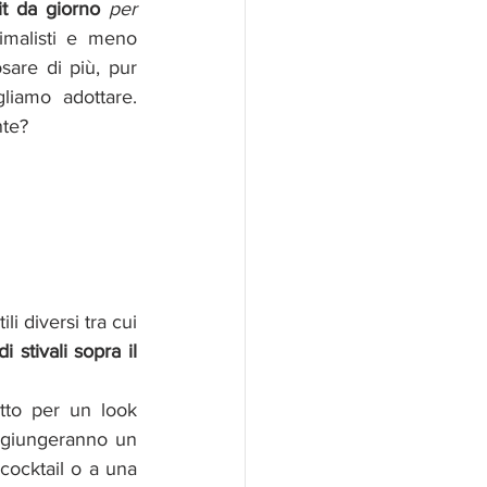
it da giorno 
per 
malisti e meno 
are di più, pur 
iamo adottare. 
te? 
i diversi tra cui 
di stivali sopra il 
etto per un look 
ggiungeranno un 
cocktail o a una 