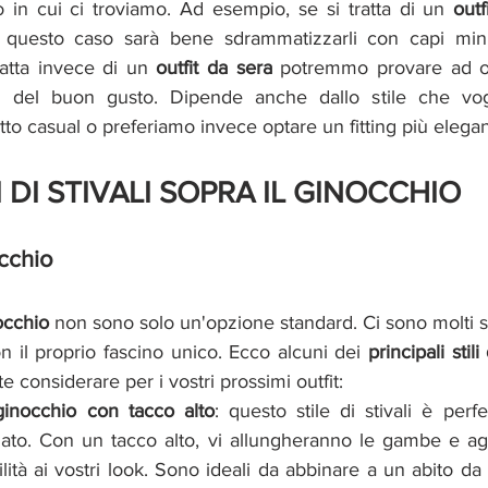
 in cui ci troviamo. Ad esempio, se si tratta di un 
outf
n questo caso sarà bene sdrammatizzarli con capi mini
ratta invece di un 
outfit da sera 
potremmo provare ad os
i del buon gusto. Dipende anche dallo stile che vogl
o casual o preferiamo invece optare un fitting più elegan
I DI STIVALI SOPRA IL GINOCCHIO
occhio
nocchio
 non sono solo un'opzione standard. Ci sono molti stil
 il proprio fascino unico. Ecco alcuni dei 
principali stili 
e considerare per i vostri prossimi outfit:
 ginocchio con tacco alto
: questo stile di stivali è perf
inato. Con un tacco alto, vi allungheranno le gambe e a
lità ai vostri look. Sono ideali da abbinare a un abito da 