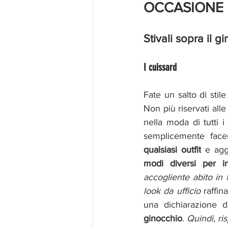
OCCASIONE
Stivali sopra il g
I cuissard 
Fate un salto di stil
Non più riservati alle 
nella moda di tutti i
semplicemente facen
qualsiasi outfit
 e ag
modi diversi per in
accogliente abito in 
look da ufficio 
raffin
una dichiarazione 
ginocchio
. 
Quindi, ris