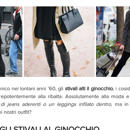
ico nei lontani anni ’60, gli
 stivali alti il ginocchio
, i cosi
di jeans aderenti o un leggings infilato dentro
, ma in 
 nostri outfit? 
LI STIVALI AL GINOCCHIO 