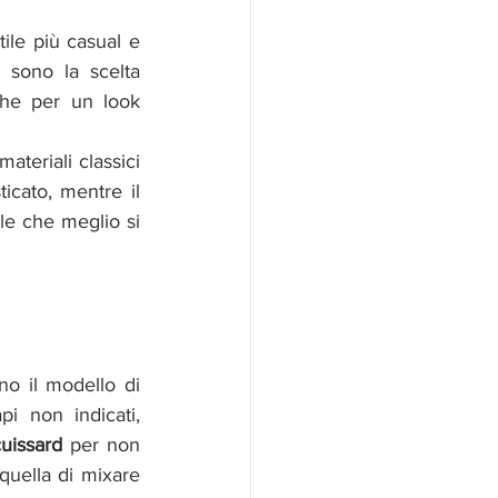
ile più casual e 
 sono la scelta 
he per un look 
ateriali classici 
icato, mentre il 
e che meglio si 
o il modello di 
 non indicati, 
uissard 
per non 
quella di mixare 