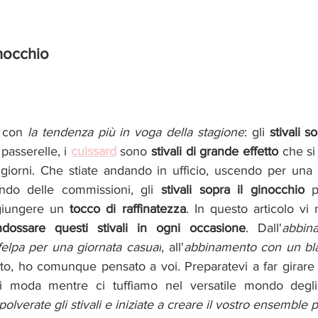
inocchio
e con 
la tendenza più in voga della stagione
: gli 
stivali s
passerelle, i 
cuissard
sono
 stivali di grande effetto 
che
si
 giorni. Che stiate andando in ufficio, uscendo per una s
do delle commissioni, gli 
stivali sopra il ginocchio
 
giungere un 
tocco di raffinatezza
. In questo articolo vi
dossare questi stivali in ogni occasione
. Dall'
abbin
felpa per una giornata casual
, all'
abbinamento con un bla
ato, ho comunque pensato a voi. Preparatevi a far girare l
di moda mentre ci tuffiamo nel versatile mondo degl
polverate gli stivali e iniziate a creare il vostro ensemble p