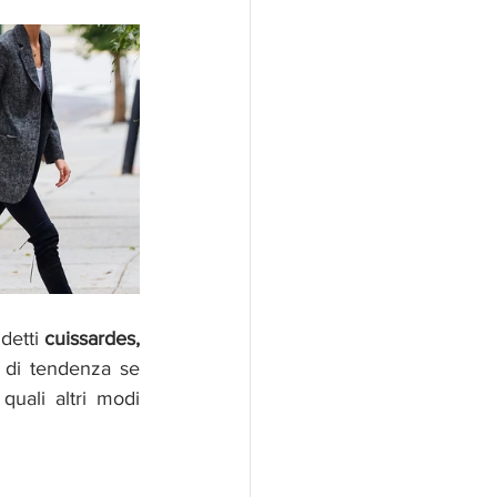
ddetti 
cuissardes,
sono infatti tornati prepotentemente alla ribalta. Assolutamente alla moda e di tendenza se 
quali altri modi 