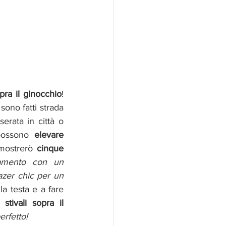
opra il ginocchio
! 
 sono fatti strada 
erata in città o 
possono 
elevare 
 mostrerò 
cinque 
amento con un 
zer chic per un 
a testa e a fare 
i 
stivali sopra il 
erfetto!