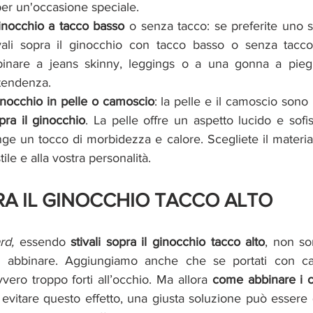
er un'occasione speciale.
 ginocchio a tacco basso 
o senza tacco: se preferite uno st
vali sopra il ginocchio con tacco basso o senza tacco
binare a jeans skinny, leggings o a una gonna a pieg
tendenza.
ginocchio in pelle o camoscio
: la pelle e il camoscio sono m
opra il ginocchio
. La pelle offre un aspetto lucido e sofist
e un tocco di morbidezza e calore. Scegliete il material
tile e alla vostra personalità.
RA IL GINOCCHIO TACCO ALTO
rd,
essendo 
stivali sopra il ginocchio tacco alto
,
non son
a abbinare. Aggiungiamo anche che se portati con capi
vero troppo forti all’occhio. Ma allora 
come abbinare i c
r evitare questo effetto, una giusta soluzione può essere 