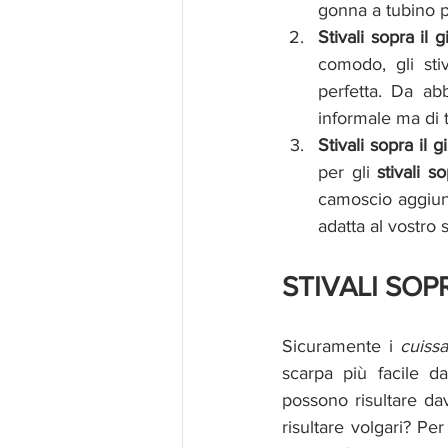
gonna a tubino p
Stivali sopra il
comodo, gli sti
perfetta. Da ab
informale ma di 
Stivali sopra il 
per gli 
stivali s
camoscio aggiung
adatta al vostro s
STIVALI SOP
Sicuramente i 
cuissa
scarpa più facile d
possono risultare dav
risultare volgari? Pe