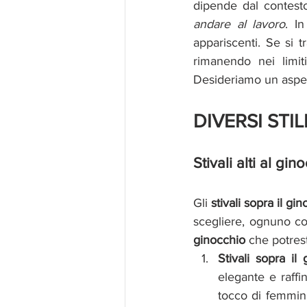
dipende dal contesto
andare al lavoro
. I
appariscenti. Se si t
rimanendo nei limit
Desideriamo un aspett
DIVERSI STIL
Stivali alti al gin
Gli 
stivali sopra il gi
scegliere, ognuno con
ginocchio 
che potrest
Stivali sopra il
elegante e raff
tocco di femmini