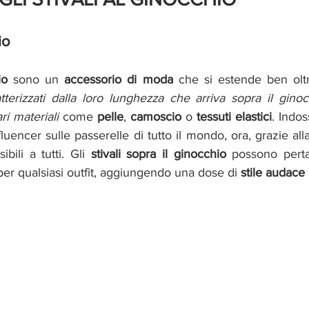
io
io 
sono un 
accessorio di moda
 che si estende ben oltre
tterizzati dalla loro lunghezza che arriva sopra il gino
ri materiali 
come 
pelle
, 
camoscio 
o 
tessuti elastici
. Indos
uencer sulle passerelle di tutto il mondo, ora, grazie alla 
bili a tutti. Gli 
stivali sopra il ginocchio 
possono pertan
 per qualsiasi outfit, aggiungendo una dose di 
stile audace 