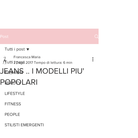
Post
Tutti i post
Francesca Maria
Tutti i post
27 ago 2017
Tempo di lettura: 6 min
JEANS .. I MODELLI PIU'
FASHION
POPOLARI
BEAUTY
LIFESTYLE
FITNESS
PEOPLE
STILISTI EMERGENTI