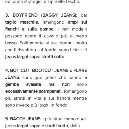
nei punti strategici e zip nelle tasche;
3. BOYFRIEND (BAGGY JEANS)
: dal 
taglio maschile
, rimangono 
ampi sui 
fianchi e sulla gamba
. I vari modelli 
possono avere il cavallo più o meno 
basso. Solitamente si usa portarli molto 
con il risvoltino sul fondo; sono i classici 
jeans larghi sopra stretti sotto
.
4. BOT CUT  BOOTCUT JEANS o FLARE 
JEANS
: sono quei jeans che hanno la 
gamba svasata ma non 
sono 
eccessivamente scampanati
. Rimangono 
più stretti in vita e sui fianchi mentre 
sono invece più larghi in fondo;
5. BAGGY JEANS:
 i più attuali sono quei 
jeans 
larghi sopra e stretti sotto
, dalla 