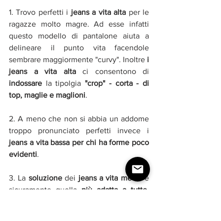
1. Trovo perfetti i 
jeans a vita alta 
per le 
ragazze molto magre. Ad esse infatti 
questo modello di pantalone aiuta a 
delineare il punto vita facendole 
sembrare maggiormente "curvy". Inoltre
 i 
jeans a vita alta 
ci consentono di 
indossare 
la tipolgia
 "crop" - corta - di 
top, maglie e maglioni
.
2. A meno che non si abbia un addome 
troppo pronunciato perfetti invece i
jeans a vita bassa per chi ha forme poco 
evidenti
.
3. La 
soluzione
 dei
 jeans a vita media
 è 
sicuramente quella 
più adatta a tutte
. 
Per "vita media" si intende un punto vita  
considerato di 2 cm circa sotto 