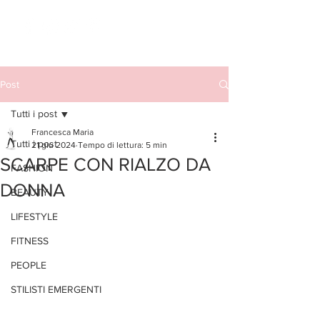
Post
Tutti i post
Francesca Maria
Tutti i post
21 giu 2024
Tempo di lettura: 5 min
SCARPE CON RIALZO DA
FASHION
DONNA
BEAUTY
LIFESTYLE
FITNESS
PEOPLE
STILISTI EMERGENTI