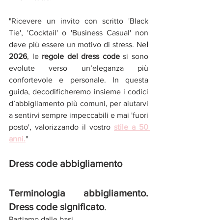
"Ricevere un invito con scritto 'Black 
Tie', 'Cocktail' o 'Business Casual' non 
deve più essere un motivo di stress. Ne
l 
2026
, le 
regole del dress code 
si sono 
evolute verso un’eleganza più 
confortevole e personale. In questa 
guida, decodificheremo insieme i codici 
d’abbigliamento più comuni, per aiutarvi 
a sentirvi sempre impeccabili e mai 'fuori 
posto', valorizzando il vostro 
stile a 50 
anni.
"
Dress code abbigliamento
Terminologia abbigliamento. 
Dress code significato
.
Partiamo dalle basi.