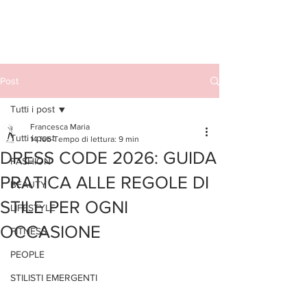
Post
Tutti i post
Francesca Maria
Tutti i post
14 feb
Tempo di lettura: 9 min
DRESS CODE 2026: GUIDA
FASHION
PRATICA ALLE REGOLE DI
BEAUTY
STILE PER OGNI
LIFESTYLE
OCCASIONE
FITNESS
PEOPLE
STILISTI EMERGENTI