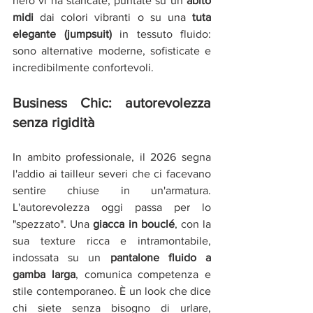
nero vi ha stancate, puntate su un 
abito 
midi
 dai colori vibranti o su una 
tuta 
elegante (jumpsuit)
 in tessuto fluido: 
sono alternative moderne, sofisticate e 
incredibilmente confortevoli.
Business Chic: autorevolezza 
senza rigidità
In ambito professionale, il 2026 segna 
l'addio ai tailleur severi che ci facevano 
sentire chiuse in un'armatura. 
L'autorevolezza oggi passa per lo 
"spezzato". Una 
giacca in bouclé
, con la 
sua texture ricca e intramontabile, 
indossata su un 
pantalone fluido a 
gamba larga
, comunica competenza e 
stile contemporaneo. È un look che dice 
chi siete senza bisogno di urlare, 