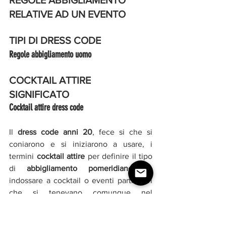
REGOLE ABBIGLIAMENTO 
RELATIVE AD UN EVENTO 
TIPI DI DRESS CODE
Regole abbigliamento uomo 
COCKTAIL ATTIRE 
SIGNIFICATO
Cocktail attire dress code
Il 
dress code anni 20
, fece si che si 
coniarono e si iniziarono a usare, i 
termini 
cocktail attire 
per definire il tipo 
di 
abbigliamento pomeridiano 
da 
indossare a cocktail o eventi particolari 
che si tenevano comunque nel 
pomeriggio pur essendo di una certa 
formalità. Questa tipologia di nome e 