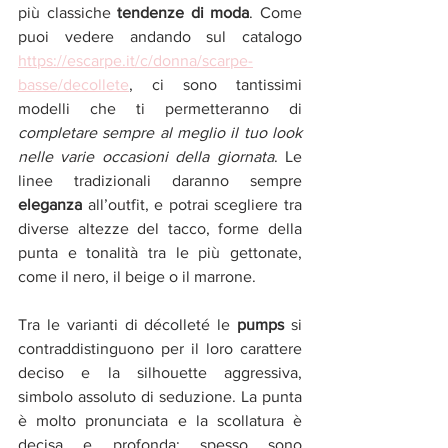
più classiche 
tendenze di moda
. Come 
puoi vedere andando sul catalogo 
https://escarpe.it/c/donna/scarpe-
basse/decollete
, ci sono tantissimi 
modelli che ti permetteranno di 
completare sempre al meglio il tuo look 
nelle varie occasioni della giornata
. Le 
linee tradizionali daranno sempre 
eleganza
 all’outfit, e potrai scegliere tra 
diverse altezze del tacco, forme della 
punta e tonalità tra le più gettonate, 
come il nero, il beige o il marrone.
Tra le varianti di décolleté le 
pumps 
si 
contraddistinguono per il loro carattere 
deciso e la silhouette aggressiva, 
simbolo assoluto di seduzione. La punta 
è molto pronunciata e la scollatura è 
decisa e profonda; spesso sono 