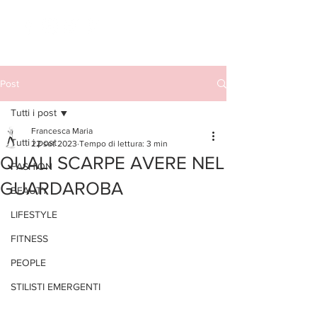
Post
Tutti i post
Francesca Maria
Tutti i post
22 set 2023
Tempo di lettura: 3 min
QUALI SCARPE AVERE NEL
FASHION
GUARDAROBA
BEAUTY
LIFESTYLE
FITNESS
PEOPLE
STILISTI EMERGENTI