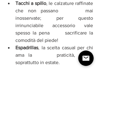
Tacchi a spillo
, le calzature raffinate 
che non passano      mai 
inosservate; per questo 
irrinunciabile accessorio vale 
spesso la pena      sacrificare la 
comodità del piede!
Espadrillas
, la scelta casual per chi 
ama la      praticità, ottime 
soprattutto in estate.
Décolleté
, 
espadrillas
 e 
tacchi
 a spillo, 
tutti i modelli esprimono carattere in 
determinate situazioni. Avere le diverse 
tipologie di scarpe nel proprio 
guardaroba può garantire
 varietà di stile
, 
divertendosi a creare abbinamenti per il 
proprio outfit tutto l’anno. Tra le linee e 
prodotti presenti nel mondo della moda, 
le 
décolleté 
possono rappresentare al 