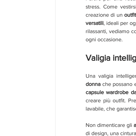
stress. Come vestirs
creazione di un 
outfi
versatili
, ideali per o
rilassanti, vediamo c
ogni occasione.
Valigia intell
Una valigia intelli
donna
capsule wardrobe da
creare più outfit. Pre
lavabile, che garanti
Non dimenticare gli 
di design, una cintur