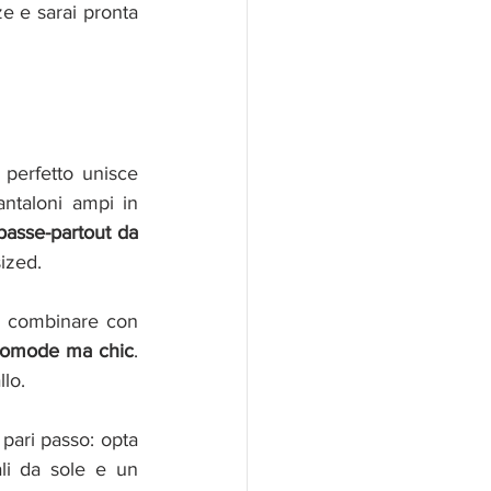
e e sarai pronta 
 o europea, il look perfetto unisce 
taloni ampi in 
passe-partout da 
ized.
a combinare con 
comode ma chic
. 
llo.
pari passo: opta 
li da sole e un 