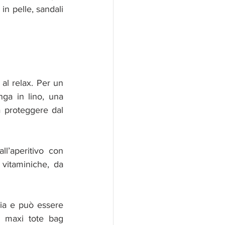
n pelle, sandali 
 al mare può essere raffinato senza rinunciare al relax. Per un 
ga in lino, una 
a proteggere dal 
l’aperitivo con 
 vitaminiche, da 
ia e può essere 
 maxi tote bag 