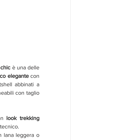
 chic
 è una delle 
ico elegante
 con 
elementi raffinati. Per esempio, scegli leggings termici neri o pantaloni softshell abbinati a 
eabili con taglio 
on 
look trekking 
tecnico.
n lana leggera o 