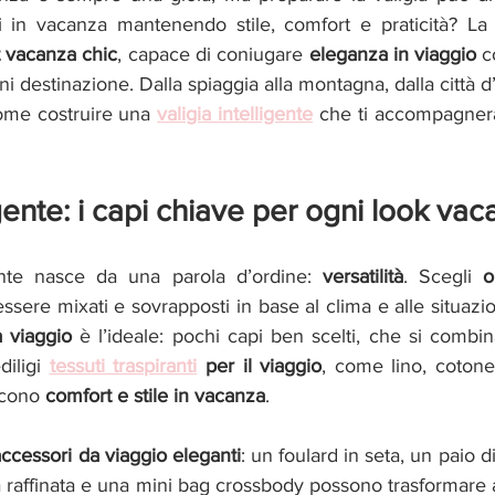
i in vacanza mantenendo stile, comfort e praticità? La r
t vacanza chic
, capace di coniugare 
eleganza in viaggio
 c
gni destinazione. Dalla spiaggia alla montagna, dalla città 
ome costruire una 
valigia intelligente
 che ti accompagner
igente: i capi chiave per ogni look va
gente nasce da una parola d’ordine: 
versatilità
. Scegli 
o
 viaggio
 è l’ideale: pochi capi ben scelti, che si combin
diligi 
tessuti traspiranti
 per il viaggio
, come lino, cotone
scono 
comfort e stile in vacanza
.
accessori da viaggio eleganti
: un foulard in seta, un paio di
a raffinata e una mini bag crossbody possono trasformare an