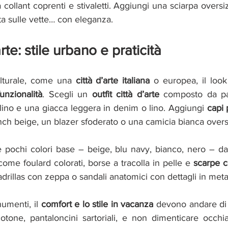
 collant coprenti e stivaletti. Aggiungi una sciarpa oversiz
ta sulle vette… con eleganza.
arte: stile urbano e praticità
lturale, come una 
città d’arte italiana
unzionalità
. Scegli un 
outfit città d’arte
 composto da pan
lino e una giacca leggera in denim o lino. Aggiungi 
capi 
nch beige, un blazer sfoderato o una camicia bianca overs
re pochi colori base – beige, blu navy, bianco, nero – d
ome foulard colorati, borse a tracolla in pelle e 
scarpe 
adrillas con zeppa o sandali anatomici con dettagli in meta
umenti, il 
comfort e lo stile in vacanza
 devono andare di 
tone, pantaloncini sartoriali, e non dimenticare occhia