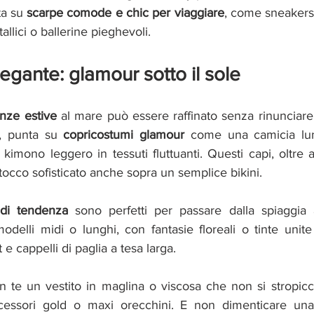
ta su 
scarpe comode e chic per viaggiare
, come sneakers i
allici o ballerine pieghevoli.
egante: glamour sotto il sole
nze estive
, punta su 
copricostumi glamour
 come una camicia lun
kimono leggero in tessuti fluttuanti. Questi capi, oltre 
occo sofisticato anche sopra un semplice bikini.
 di tendenza
 sono perfetti per passare dalla spiaggia al
modelli midi o lunghi, con fantasie floreali o tinte unite
 e cappelli di paglia a tesa larga.
on te un vestito in maglina o viscosa che non si stropicc
cessori gold o maxi orecchini. E non dimenticare una