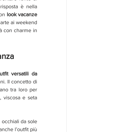
isposta è nella 
on 
look vacanze 
d’arte ai weekend 
à con charme in 
canza
utfit versatili da 
 che possano essere mixati e sovrapposti in base al clima e alle situazioni. Il concetto di 
ano tra loro per 
, viscosa e seta 
 occhiali da sole 
che l’outfit più 