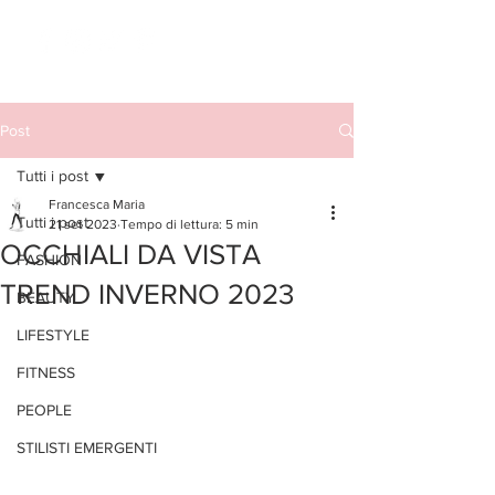
Post
Tutti i post
Francesca Maria
Tutti i post
21 set 2023
Tempo di lettura: 5 min
OCCHIALI DA VISTA
FASHION
TREND INVERNO 2023
BEAUTY
LIFESTYLE
FITNESS
PEOPLE
STILISTI EMERGENTI