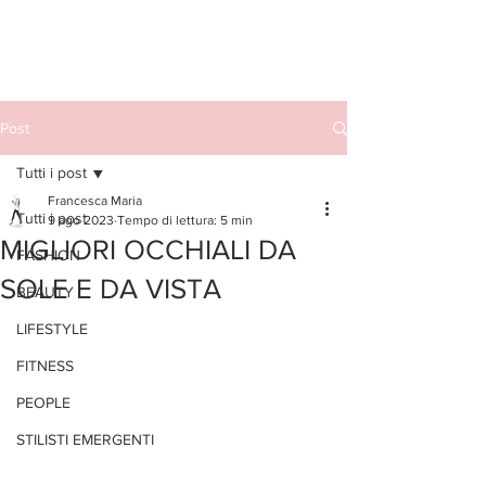
Post
Tutti i post
Francesca Maria
Tutti i post
9 ago 2023
Tempo di lettura: 5 min
MIGLIORI OCCHIALI DA
FASHION
SOLE E DA VISTA
BEAUTY
LIFESTYLE
FITNESS
PEOPLE
STILISTI EMERGENTI