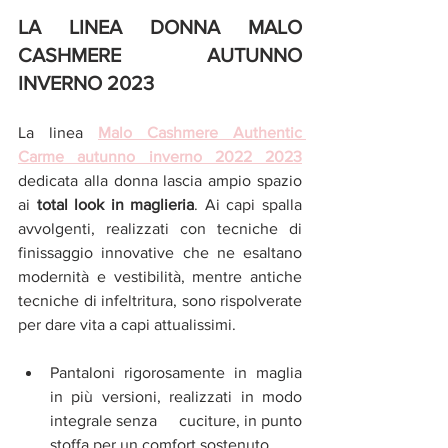
LA LINEA DONNA MALO 
CASHMERE AUTUNNO 
INVERNO 2023
La linea 
Malo Cashmere Authentic 
Carme autunno inverno 2022 2023
dedicata alla donna lascia ampio spazio 
ai 
total look in maglieria
. Ai capi spalla 
avvolgenti, realizzati con tecniche di 
finissaggio innovative che ne esaltano 
modernità e vestibilità, mentre antiche 
tecniche di infeltritura, sono rispolverate 
per dare vita a capi attualissimi.
Pantaloni rigorosamente in maglia 
in più versioni, realizzati in modo 
integrale senza     cuciture, in punto 
stoffa per un comfort sostenuto.