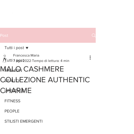
Post
Tutti i post
Francesca Maria
Tutti i post
7 ago 2022
Tempo di lettura: 4 min
MALO CASHMERE
FASHION
COLLEZIONE AUTHENTIC
BEAUTY
CHARME
LIFESTYLE
FITNESS
PEOPLE
STILISTI EMERGENTI