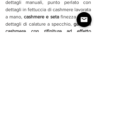
dettagli manuali, punto perlato con 
dettagli in fettuccia di cashmere lavorata 
a mano, 
cashmere e seta 
finezza 18 con 
dettagli di calature a specchio, 
garze di 
cashmere con rifiniture ad effetto 
cordoncino
, 
cashmere con punti nordici
, 
alpaca con punti riso ingigantiti, 
cashmere rigenerato 
e compatto con 
giochi di coste, cashmere compatto, 
lane garzate, alpaca strappata, cashmere 
con bordi corrosi.
Uno charme naturale quello che 
contraddistingue 
Malo
, 
capi dallo stile 
timeless
, caratterizzati da un lusso 
sofisticato e da un’eleganza senza 
tempo. Un omaggio al fascino naturale, 
a un’idea di moda da sempre portavoce 
di innovazione e di una cultura del ben 