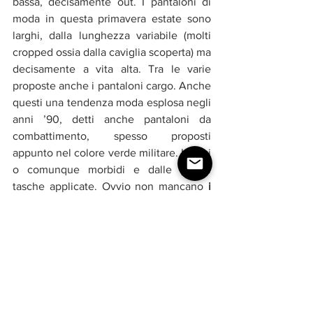
bassa, decisamente out. I pantaloni di 
moda in questa primavera estate sono 
larghi, dalla lunghezza variabile (molti 
cropped ossia dalla caviglia scoperta) ma 
decisamente a vita alta. Tra le varie 
proposte anche i pantaloni cargo. Anche 
questi una tendenza moda esplosa negli 
anni ’90, detti anche pantaloni da 
combattimento, spesso proposti 
appunto nel colore verde militare. Larghi 
o comunque morbidi e dalle grandi 
tasche applicate. Ovvio non mancano 
i 
jeans
. Larghi ma stretti alla vita.
#modadonna
#tendenzemoda
FASHION