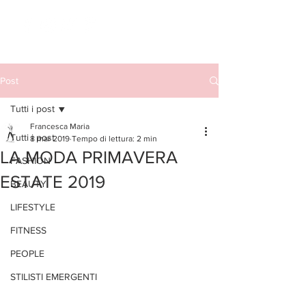
Post
Tutti i post
Francesca Maria
Tutti i post
8 mar 2019
Tempo di lettura: 2 min
LA MODA PRIMAVERA
FASHION
ESTATE 2019
BEAUTY
LIFESTYLE
FITNESS
PEOPLE
STILISTI EMERGENTI