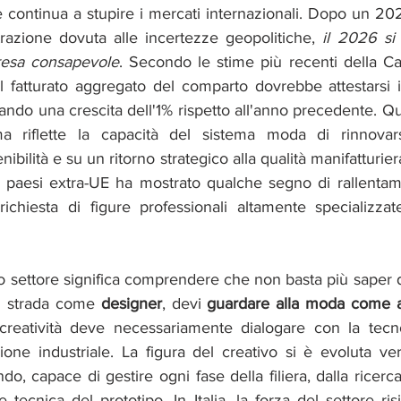
 continua a stupire i mercati internazionali. Dopo un 202
azione dovuta alle incertezze geopolitiche,
 il 2026 si
presa consapevole
. Secondo le stime più recenti della C
il fatturato aggregato del comparto dovrebbe attestarsi 
nando una crescita dell'1% rispetto all'anno precedente. Q
 riflette la capacità del sistema moda di rinnovar
nibilità e su un ritorno strategico alla qualità manifatturier
i paesi extra-UE ha mostrato qualche segno di rallentame
ichiesta di figure professionali altamente specializzat
o settore significa comprendere che non basta più saper 
ti strada come 
designer
, devi 
guardare alla moda come a
creatività deve necessariamente dialogare con la tecno
ione industriale. La figura del creativo si è evoluta ver
ndo, capace di gestire ogni fase della filiera, dalla ricerc
e tecnica del prototipo. In Italia, la forza del settore ris