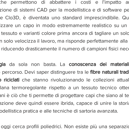
che permettono di abbattere i costi e l'impatto am
zione di sistemi CAD per la modellistica e di software pe
e Clo3D, è diventata uno standard imprescindibile. Ques
izzare un capo in modo estremamente realistico su un a
l tessuto e varianti colore prima ancora di tagliare un solo
solo velocizza il lavoro, ma risponde perfettamente alla 
 riducendo drasticamente il numero di campioni fisici nece
gia 
da sola non basta. La 
conoscenza dei material
percorso. Devi saper distinguere tra le 
fibre naturali trad
 riciclati 
che stanno rivoluzionando le collezioni attua
ana termoregolante rispetto a un tessuto tecnico otten
ni è ciò che ti permette di progettare capi che siano al te
azione deve quindi essere ibrida, capace di unire la stor
dellistica pratica e alle tecniche di sartoria avanzata.
 oggi cerca profili poliedrici. Non esiste più una separazio