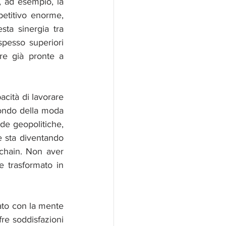
, ad esempio, la 
etitivo enorme, 
ta sinergia tra 
pesso superiori 
e già pronte a 
acità di lavorare 
mondo della moda 
e geopolitiche, 
e sta diventando 
chain. Non aver 
 trasformato in 
nato con la mente 
re soddisfazioni 