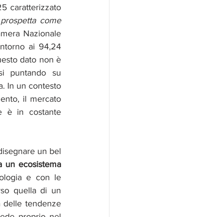
5 caratterizzato 
 prospetta come 
amera Nazionale 
intorno ai 94,24 
uesto dato non è 
si puntando su 
a. In un contesto 
nto, il mercato 
e è in costante 
disegnare un bel 
 un ecosistema 
logia e con le 
so quella di un 
a delle tendenze 
iede proprio nel 