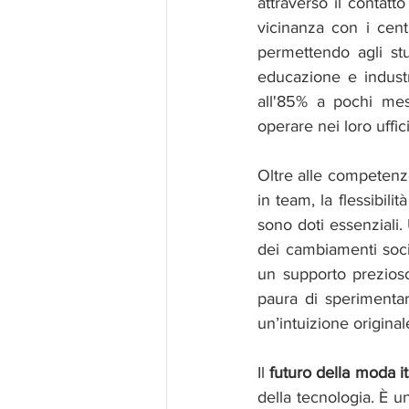
attraverso il contatto
vicinanza con i cent
permettendo agli stu
educazione e industr
all'85% a pochi mes
operare nei loro uffici 
Oltre alle competenze
in team, la flessibil
sono doti essenziali.
dei cambiamenti socia
un supporto prezioso
paura di sperimentar
un’intuizione original
Il 
futuro della moda it
della tecnologia. È u