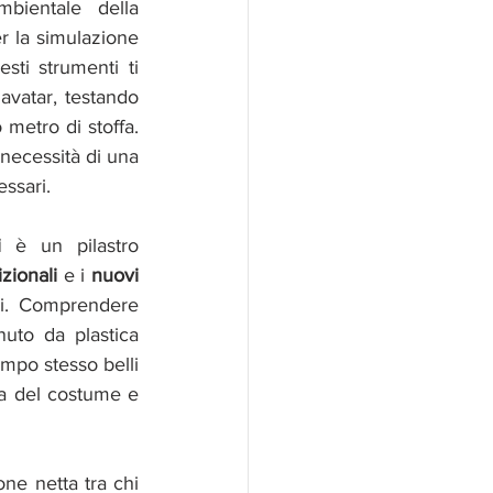
bientale della 
r la simulazione 
ti strumenti ti 
vatar, testando 
 metro di stoffa. 
necessità di una 
ssari.
i 
è un pilastro 
izionali
 e i 
nuovi 
li. Comprendere 
uto da plastica 
mpo stesso belli 
ia del costume e 
ne netta tra chi 