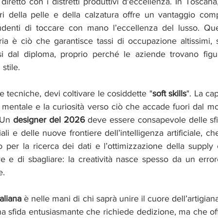
 diretto con i distretti produttivi d'eccellenza. In Toscana
ri della pelle e della calzatura offre un vantaggio comp
denti di toccare con mano l’eccellenza del lusso. Ques
ia è ciò che garantisce tassi di occupazione altissimi, s
i dal diploma, proprio perché le aziende trovano figur
stile.
 tecniche, devi coltivare le cosiddette "
soft skills
". La cap
ità mentale e la curiosità verso ciò che accade fuori dal 
 Un 
designer del 2026 
deve essere consapevole delle sfid
li e delle nuove frontiere dell’intelligenza artificiale, ch
 per la ricerca dei dati e l’ottimizzazione della supply 
e e di sbagliare: la creatività nasce spesso da un errore
e.
aliana 
è nelle mani di chi saprà unire il cuore dell’artigia
na sfida entusiasmante che richiede dedizione, ma che off