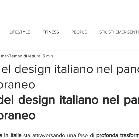
CHI SONO
BLOG
CONTATTI
LIFESTYLE
FITNESS
PEOPLE
STILISTI EMERGENTI
 mar
Tempo di lettura: 5 min
 del design italiano nel p
oraneo
 del design italiano nel p
oraneo
 in Italia
 sta attraversando una fase di 
profonda trasfor