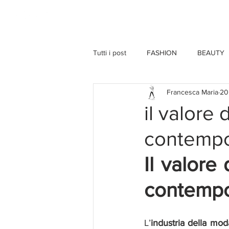
HOME
Tutti i post
FASHION
BEAUTY
Francesca Maria
20
il valore
contemp
Il valore
contemp
L’
industria della moda