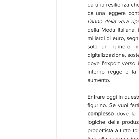
da una resilienza che
da una leggera contr
l’anno della vera ri
della Moda Italiana, 
miliardi di euro, seg
solo un numero, ma
digitalizzazione, soste
dove l'export verso 
interno regge e la r
aumento.
Entrare oggi in quest
figurino. Se vuoi far
complesso
 dove la 
logiche della produz
progettista a tutto to
fino alla realizzazion