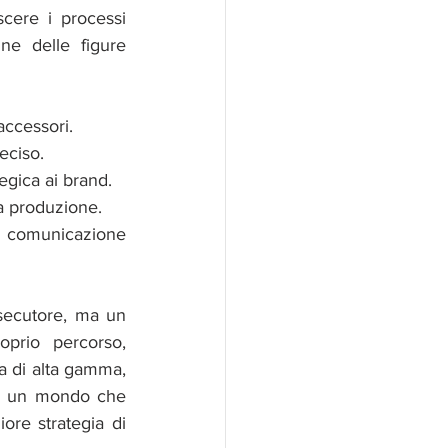
cere i processi 
ne delle figure 
accessori.
eciso.
tegica ai brand.
 la produzione.
la comunicazione 
ecutore, ma un 
prio percorso, 
a di alta gamma, 
In un mondo che 
ore strategia di 