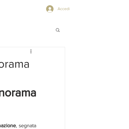
PRIVACY POLICY
Accedi
anorama
anorama 
mazione
, segnata 