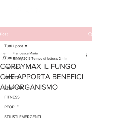
Post
Tutti i post
Francesca Maria
Tutti i post
11 mag 2018
Tempo di lettura: 2 min
CORDYMAX IL FUNGO
FASHION
CHE APPORTA BENEFICI
BEAUTY
ALL’ORGANISMO
LIFESTYLE
FITNESS
PEOPLE
STILISTI EMERGENTI