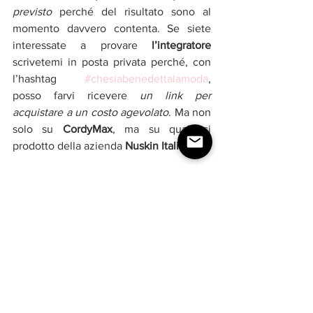
previsto
 perché del risultato sono al 
momento davvero contenta. Se siete 
interessate a provare
 l’integratore 
scrivetemi in posta privata perché, con 
l’hashtag 
#chesiabenedettalamoda
, 
posso farvi ricevere 
un link per 
acquistare a un costo agevolato
. Ma non 
solo su 
CordyMax
, ma su qualsiasi 
prodotto della azienda 
Nuskin Italia
.
LEGGI ANCHE 
ALIMENTAZIONE 
NEL CAMBIO DI STAGIONE
#integratore
#cordymax
#nuskin
#nuskintalia