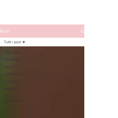
BLOG
Tutti i post
Tutti i post
FASHION
BEAUTY
LIFESTYLE
FITNESS
PEOPLE
STILISTI
EMERGENTI