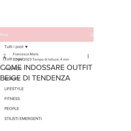
Post
Tutti i post
Francesca Maria
Tutti i post
27 giu 2023
Tempo di lettura: 4 min
COME INDOSSARE OUTFIT
FASHION
BEIGE DI TENDENZA
BEAUTY
LIFESTYLE
FITNESS
PEOPLE
STILISTI EMERGENTI