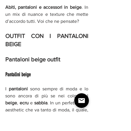
Abiti, pantaloni e accessori in beige
. In 
un mix di nuance e texture che mette 
d’accordo tutti. Voi che ne pensate?
OUTFIT CON I PANTALONI 
BEIGE
Pantaloni beige outfit 
Pantalini beige 
I 
pantaloni 
sono sempre di moda e lo 
sono ancora di più se nei colori del 
beige
, 
ecru 
e 
sabbia
. In un perfetto stile 
aesthetic che va tanto di moda, il quale, 
letteralmente tradotto, altro non 
significa se non “bello da vedere”, stile 
molto simile al parigino che a noi piace 