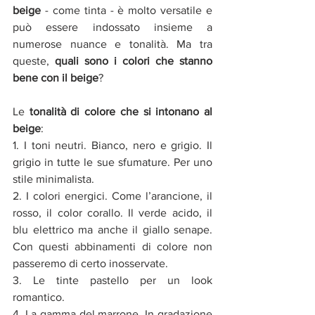
beige 
- come tinta - è molto versatile e 
può essere indossato insieme a 
numerose nuance e tonalità. Ma tra 
queste,
 quali sono i colori che stanno 
bene con il beige
?
Le 
tonalità di colore che si intonano al 
beige
:
1. I toni neutri. Bianco, nero e grigio. Il 
grigio in tutte le sue sfumature. Per uno 
stile minimalista.
2. I colori energici. Come l’arancione, il 
rosso, il color corallo. Il verde acido, il 
blu elettrico ma anche il giallo senape. 
Con questi abbinamenti di colore non 
passeremo di certo inosservate. 
3. Le tinte pastello per un look 
romantico. 
4. La gamma del marrone. In gradazione 