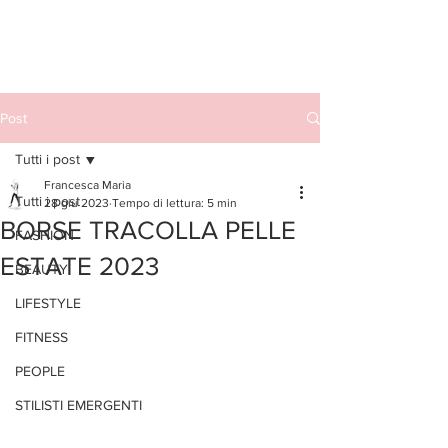
Post
Tutti i post
Francesca Maria
Tutti i post
28 giu 2023
Tempo di lettura: 5 min
BORSE TRACOLLA PELLE
FASHION
ESTATE 2023
BEAUTY
LIFESTYLE
FITNESS
PEOPLE
STILISTI EMERGENTI