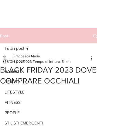
Post
Tutti i post
Francesca Maria
Tutti i post
6 nov 2023
Tempo di lettura: 5 min
BLACK FRIDAY 2023 DOVE
FASHION
COMPRARE OCCHIALI
BEAUTY
LIFESTYLE
FITNESS
PEOPLE
STILISTI EMERGENTI