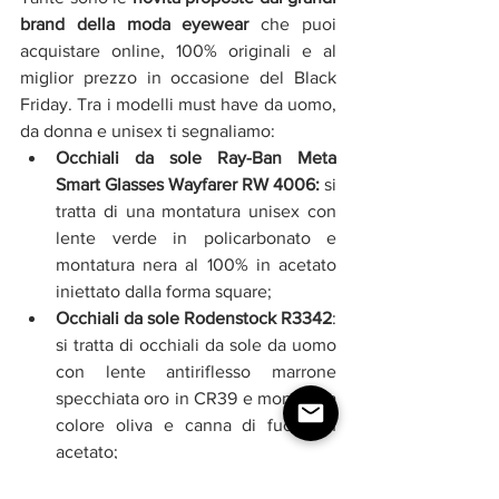
brand della moda eyewear
 che puoi 
acquistare online, 100% originali e al 
miglior prezzo in occasione del Black 
Friday. Tra i modelli must have da uomo, 
da donna e unisex ti segnaliamo:
Occhiali da sole Ray-Ban Meta 
Smart Glasses Wayfarer RW 4006: 
si 
tratta di una montatura unisex con 
lente verde in policarbonato e 
montatura nera al 100% in acetato 
iniettato dalla forma square;
Occhiali da sole Rodenstock R3342
: 
si tratta di occhiali da sole da uomo 
con lente antiriflesso marrone 
specchiata oro in CR39 e montatura 
colore oliva e canna di fucile in 
acetato;
Occhiali da sole Porsche Design 