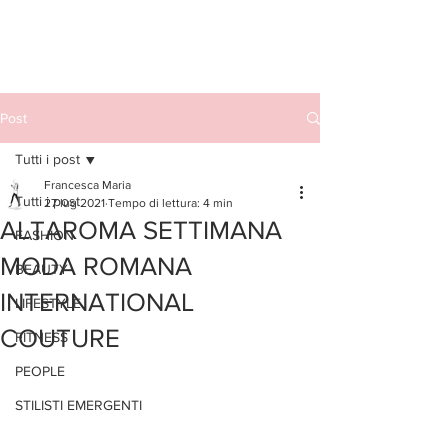
Post
Tutti i post
Francesca Maria
Tutti i post
27 lug 2021
Tempo di lettura: 4 min
ALTAROMA SETTIMANA
FASHION
MODA ROMANA
BEAUTY
INTERNATIONAL
LIFESTYLE
COUTURE
FITNESS
PEOPLE
STILISTI EMERGENTI