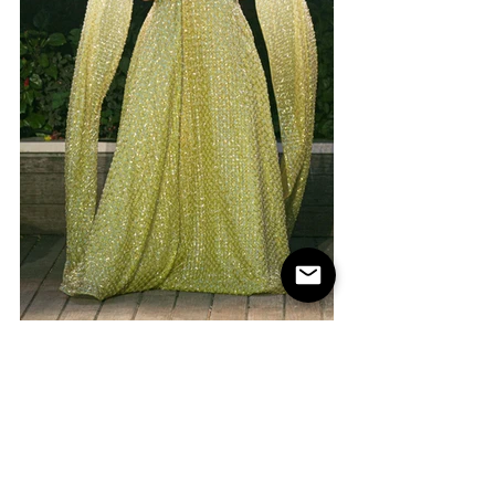
Infine, il momento dedicato al Libano 
con Missaki Couture
 e la sua collezione 
personalizzata, con ricami regali, 
intitolata “
Orchidea
”. L’Orchidea è la 
fonte d’ispirazione del designer per la 