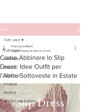
Post
Tutti i post
Francesca Maria
Tutti i post
12 giu
Tempo di lettura: 4 min
Come Abbinare lo Slip
FASHION
Dress: Idee Outfit per
BEAUTY
l'Abito Sottoveste in Estate
LIFESTYLE
FITNESS
PEOPLE
STILISTI EMERGENTI