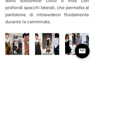
abito sottoveste corto o midi con 
profondi spacchi laterali, che permetta al 
pantalone di intravedersi fluidamente 
durante la camminata.
Questi consigli ti aiuteranno a sentirti 
più sicura e a 
valorizzare la tua figura 
indossando lo slip dress in modo chic e 
confortevole
.